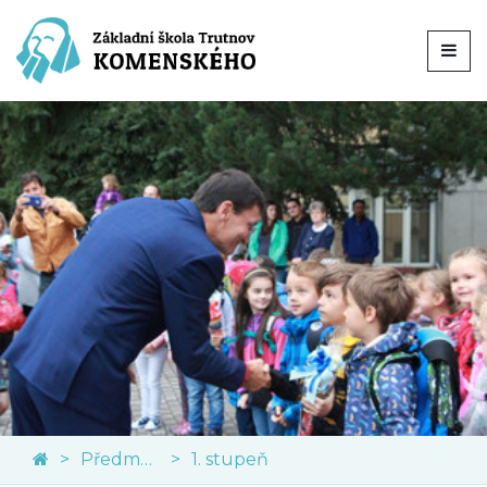
Předměty
1. stupeň