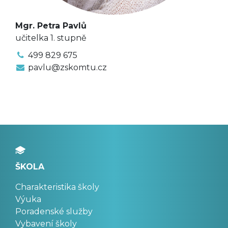
Mgr. Petra Pavlů
učitelka 1. stupně
499 829 675
pavlu@zskomtu.cz
ŠKOLA
Charakteristika školy
Výuka
Poradenské služby
Vybavení školy