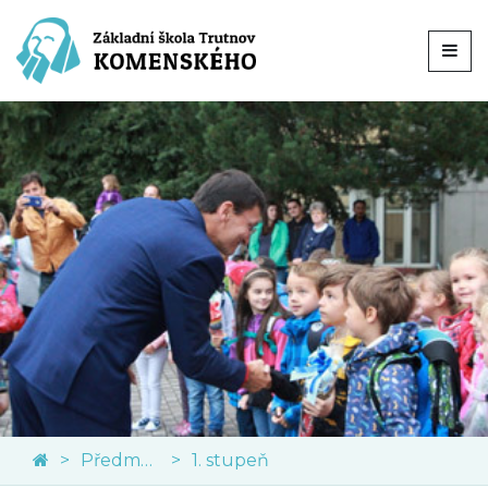
Předměty
1. stupeň