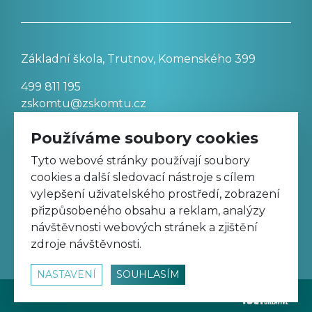
Základní škola, Trutnov, Komenského 399
499 811 195
zskomtu@zskomtu.cz
Používáme soubory cookies
Prohlášení o přístupnosti stránek
Tyto webové stránky používají soubory
cookies a další sledovací nástroje s cílem
Nastavení cookies
vylepšení uživatelského prostředí, zobrazení
přizpůsobeného obsahu a reklam, analýzy
návštěvnosti webových stránek a zjištění
Sledujte nás na Facebooku
zdroje návštěvnosti.
NASTAVENÍ
SOUHLASÍM
© 2026
www.zskomtu.cz