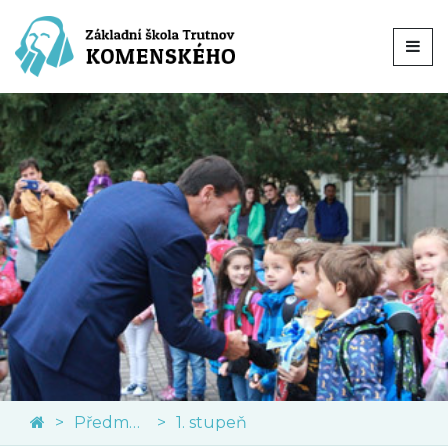
Předměty
1. stupeň