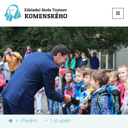
Předměty
1. stupeň