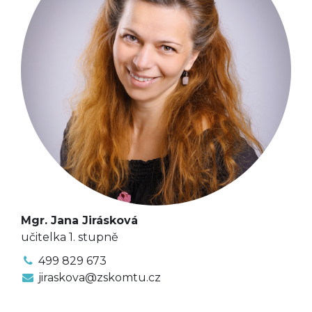
Mgr. Jana Jirásková
učitelka 1. stupně
499 829 673
jiraskova@zskomtu.cz