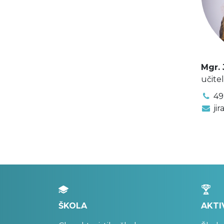
Mgr. 
učite
49
ji
ŠKOLA
AKTI