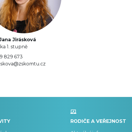
Jana Jirásková
lka 1. stupně
9 829 673
raskova@zskomtu.cz
VITY
RODIČE A VEŘEJNOST