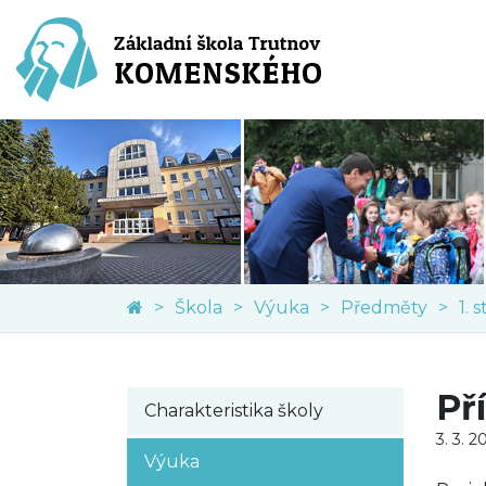
Škola
Výuka
Předměty
1. 
Př
Charakteristika školy
3. 3. 2
Výuka