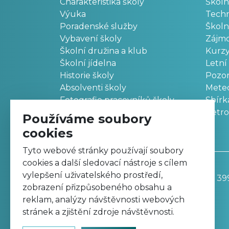
Charakteristika školy
Školn
Výuka
Techn
Poradenské služby
Školn
Vybavení školy
Zájm
Školní družina a klub
Kurz
Školní jídelna
Letní
Historie školy
Pozo
Absolventi školy
Meteo
Fotografie pracovníků školy
Sbírk
Retr
Používáme soubory
cookies
Tyto webové stránky používají soubory
cookies a další sledovací nástroje s cílem
vylepšení uživatelského prostředí,
Základní škola, Trutnov, Komenského 39
zobrazení přizpůsobeného obsahu a
499 811 195
reklam, analýzy návštěvnosti webových
zskomtu@zskomtu.cz
stránek a zjištění zdroje návštěvnosti.