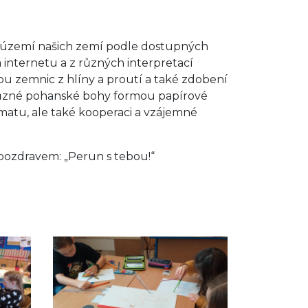
a území našich zemí podle dostupných
a internetu a z různých interpretací
avbu zemnic z hlíny a proutí a také zdobení
i různé pohanské bohy formou papírové
matu, ale také kooperaci a vzájemné
í pozdravem: „Perun s tebou!“