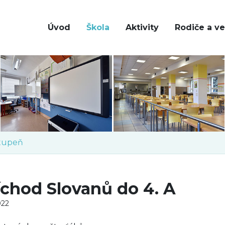
Úvod
Škola
Aktivity
Rodiče a ve
stupeň
íchod Slovanů do 4. A
022