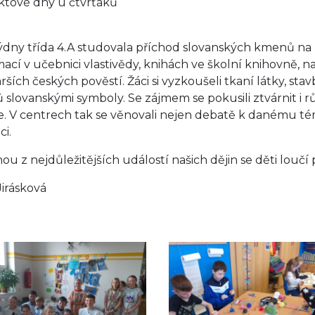
ktové dny u čtvrťáků
ýdny třída 4.A studovala příchod slovanských kmenů n
mací v učebnici vlastivědy, knihách ve školní knihovně, n
arších českých pověstí. Žáci si vyzkoušeli tkaní látky, st
 slovanskými symboly. Se zájmem se pokusili ztvárnit 
e. V centrech tak se věnovali nejen debatě k danému té
i.
nou z nejdůležitějších událostí našich dějin se děti louč
Jirásková