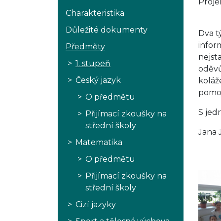
Proje
Charakteristika
Důležité dokumenty
Dva t
infor
Předměty
nejst
1. stupeň
oděvů
Český jazyk
koláž
pomoc
O předmětu
S jed
Přijímací zkoušky na
střední školy
Jana 
Matematika
O předmětu
Přijímací zkoušky na
střední školy
Cizí jazyky