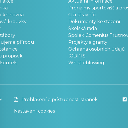
í akce
Aktuální informace
ika
Pronájmy sportovišť a pro
í knihovna
Cizí strávníci
ové kroužky
Dokumenty ke stažení
y
Školská rada
 tábory
Spolek Comenius Trutno
rujeme přírodu
Projekty a granty
stanice
Ochrana osobních údajů
a propisek
(GDPR)
okoutek
Whistleblowing
9
Prohlášení o přístupnosti stránek
Nastavení cookies