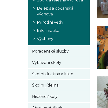
Sport a tělesná výchova
Dějepis a občanská
výchova
Přírodní vědy
Informatika
Výchovy
Poradenské služby
Vybavení školy
Školní družina a klub
Školní jídelna
Historie školy
Absolventi školy