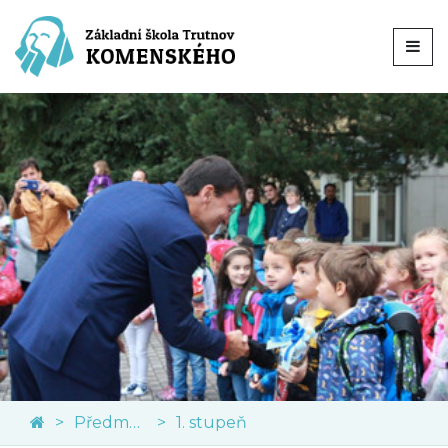
Předměty
1. stupeň