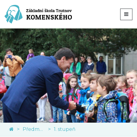
Předměty
1. stupeň