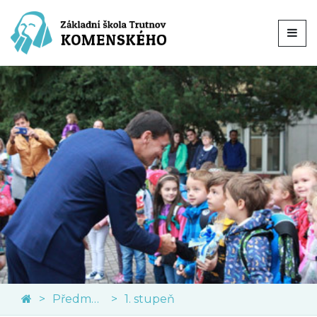
Předměty
1. stupeň