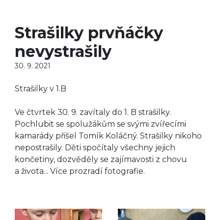
Strašilky prvňáčky
nevystrašily
30. 9. 2021
Strašilky v 1.B
Ve čtvrtek 30. 9. zavítaly do 1. B strašilky.
Pochlubit se spolužákům se svými zvířecími
kamarády přišel Tomík Koláčný. Strašilky nikoho
nepostrašily. Děti spočítaly všechny jejich
končetiny, dozvěděly se zajímavosti z chovu
a života... Více prozradí fotografie.