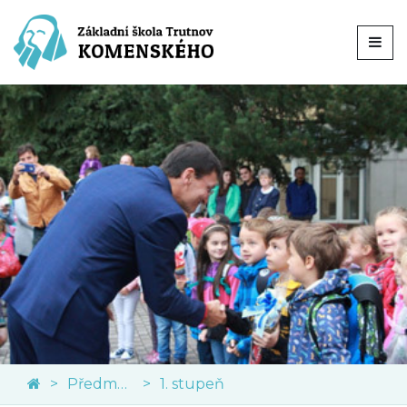
Předměty
1. stupeň