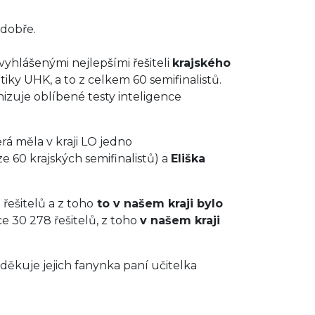
 dobře.
 vyhlášenými nejlepšími řešiteli
krajského
iky UHK, a to z celkem 60 semifinalistů.
zuje oblíbené testy inteligence
rá měla v kraji LO jedno
 ze 60 krajských semifinalistů) a
Eliška
 řešitelů a z toho
to v našem kraji bylo
ce 30 278 řešitelů, z toho
v našem kraji
děkuje jejich fanynka paní učitelka