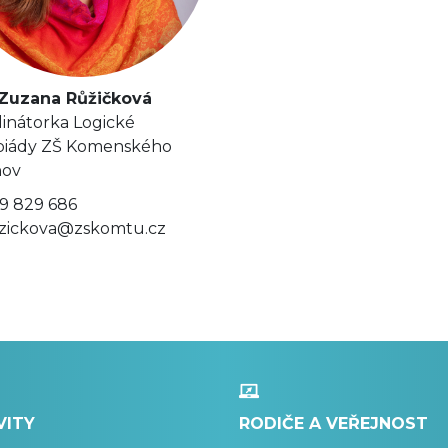
 Zuzana Růžičková
inátorka Logické
piády ZŠ Komenského
nov
9 829 686
zickova@zskomtu.cz
VITY
RODIČE A VEŘEJNOST