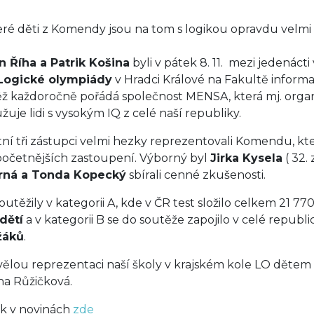
ré děti z Komendy jsou na tom s logikou opravdu velmi
n Říha a Patrik Košina
byli v pátek 8. 11. mezi jedenácti
 Logické olympiády
v Hradci Králové na Fakultě informat
ž každoročně pořádá společnost MENSA, která mj. organi
žuje lidi s vysokým IQ z celé naší republiky.
atní tři zástupci velmi hezky reprezentovali Komendu, kte
početnějších zastoupení. Výborný byl
Jirka Kysela
( 32.
rná a Tonda Kopecký
sbírali cenné zkušenosti.
outěžily v kategorii A, kde v ČR test složilo celkem 21 770
dětí
a v kategorii B se do soutěže zapojilo v celé republi
žáků
.
vělou reprezentaci naší školy v krajském kole LO dětem 
a Růžičková.
k v novinách
zde