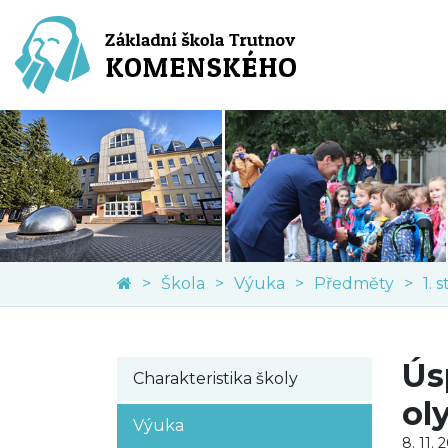
Škola
Výuka
Předměty
1. 
Ús
Charakteristika školy
ol
Výuka
8. 11. 