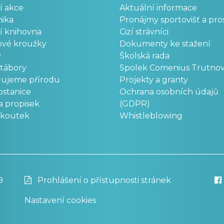
í akce
Aktuální informace
ika
Pronájmy sportovišť a pro
í knihovna
Cizí strávníci
ové kroužky
Dokumenty ke stažení
y
Školská rada
 tábory
Spolek Comenius Trutno
rujeme přírodu
Projekty a granty
stanice
Ochrana osobních údajů
a propisek
(GDPR)
okoutek
Whistleblowing
9
Prohlášení o přístupnosti stránek
Nastavení cookies