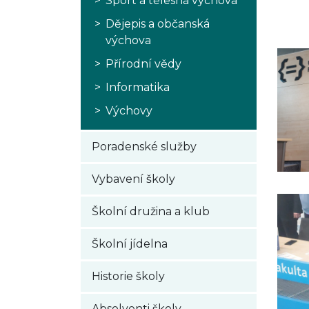
Sport a tělesná výchova
Dějepis a občanská
výchova
Přírodní vědy
Informatika
Výchovy
Poradenské služby
Vybavení školy
Školní družina a klub
Školní jídelna
Historie školy
Absolventi školy