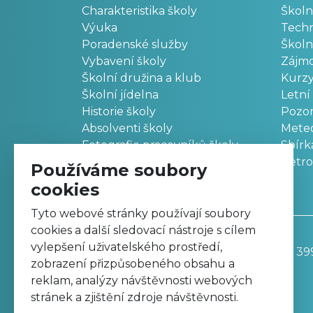
Charakteristika školy
Školn
Výuka
Techn
Poradenské služby
Školn
Vybavení školy
Zájm
Školní družina a klub
Kurz
Školní jídelna
Letní
Historie školy
Pozo
Absolventi školy
Meteo
Fotografie pracovníků školy
Sbírk
Retr
Používáme soubory
cookies
Tyto webové stránky používají soubory
cookies a další sledovací nástroje s cílem
vylepšení uživatelského prostředí,
Základní škola, Trutnov, Komenského 39
zobrazení přizpůsobeného obsahu a
499 811 195
reklam, analýzy návštěvnosti webových
zskomtu@zskomtu.cz
stránek a zjištění zdroje návštěvnosti.