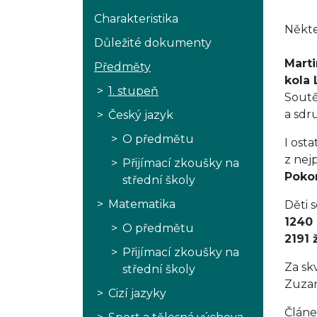
Charakteristika
Někte
Důležité dokumenty
Marti
Předměty
kola
1. stupeň
Soutě
a sdru
Český jazyk
O předmětu
I ost
z nej
Přijímací zkoušky na
Poko
střední školy
Matematika
Děti s
1240 
O předmětu
2191 
Přijímací zkoušky na
Za sk
střední školy
Zuzan
Cizí jazyky
Článe