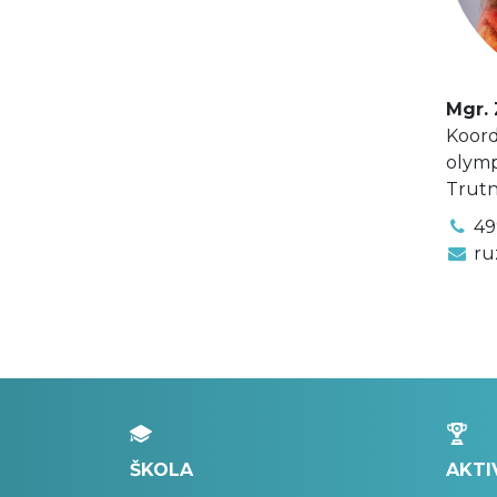
Mgr.
Koord
olym
Trut
49
ru
ŠKOLA
AKTI