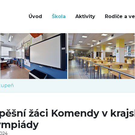
Úvod
Škola
Aktivity
Rodiče a ve
stupeň
pěšní žáci Komendy v kraj
ympiády
2024