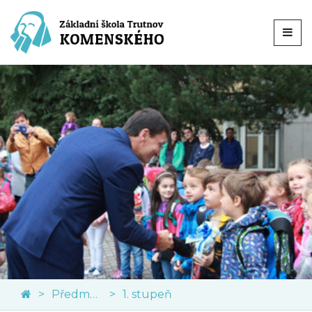
Předměty
1. stupeň