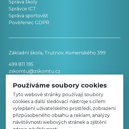
Správa školy
Správce ICT
Správa sportovišť
Pověřenec GDPR
Základní škola, Trutnov, Komenského 399
499 811 195
zskomtu@zskomtu.cz
Používáme soubory cookies
Prohlášení o přístupnosti stránek
Tyto webové stránky používají soubory
cookies a další sledovací nástroje s cílem
Nastavení cookies
vylepšení uživatelského prostředí, zobrazení
přizpůsobeného obsahu a reklam, analýzy
návštěvnosti webových stránek a zjištění
Sledujte nás na Facebooku