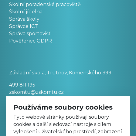
Školní poradenské pracoviště
Školní jídelna
Správa školy
Správce ICT
Správa sportovišť
Pověřenec GDPR
Základní škola, Trutnov, Komenského 399
499 811 195
zskomtu@zskomtu.cz
Používáme soubory cookies
Prohlášení o přístupnosti stránek
Tyto webové stránky používají soubory
cookies a další sledovací nástroje s cílem
Nastavení cookies
vylepšení uživatelského prostředí, zobrazení