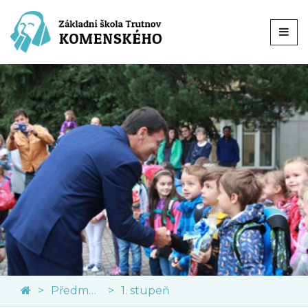
Předměty
1. stupeň