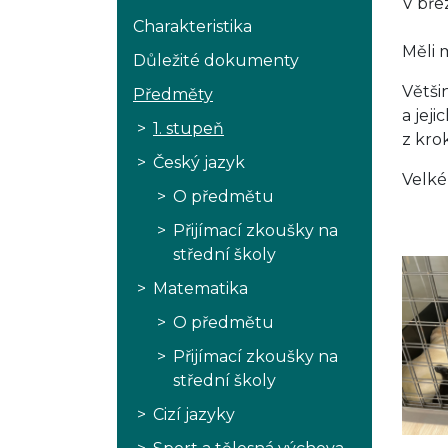
V břez
Charakteristika
Měli 
Důležité dokumenty
Větši
Předměty
a jej
1. stupeň
z krok
Český jazyk
Velké
O předmětu
Přijímací zkoušky na
střední školy
Matematika
O předmětu
Přijímací zkoušky na
střední školy
Cizí jazyky