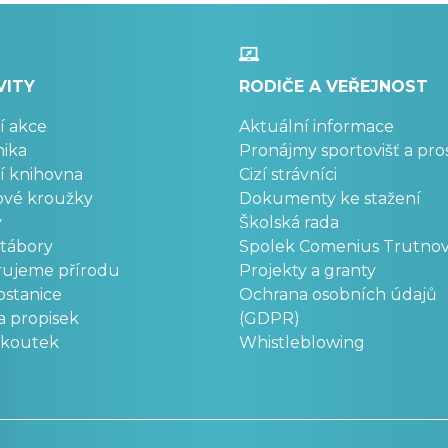
VITY
RODIČE A VEŘEJNOST
í akce
Aktuální informace
ika
Pronájmy sportovišť a pro
í knihovna
Cizí strávníci
ové kroužky
Dokumenty ke stažení
y
Školská rada
 tábory
Spolek Comenius Trutno
rujeme přírodu
Projekty a granty
stanice
Ochrana osobních údajů
a propisek
(GDPR)
okoutek
Whistleblowing