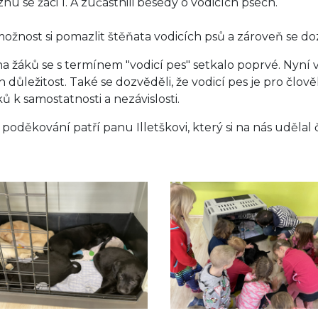
nu se žáci 1. A zúčastnili besedy o vodicích psech.
možnost si pomazlit štěňata vodicích psů a zároveň se do
na žáků se s termínem "vodicí pes" setkalo poprvé. Nyní v
ich důležitost. Také se dozvěděli, že vodicí pes je pro čl
ů k samostatnosti a nezávislosti.
 poděkování patří panu Illetškovi, který si na nás udělal č