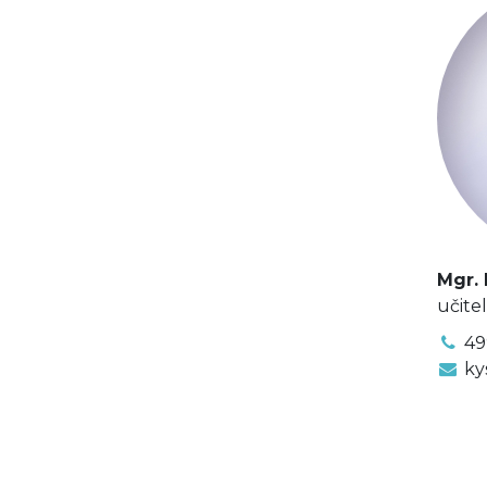
Mgr.
učite
49
ky