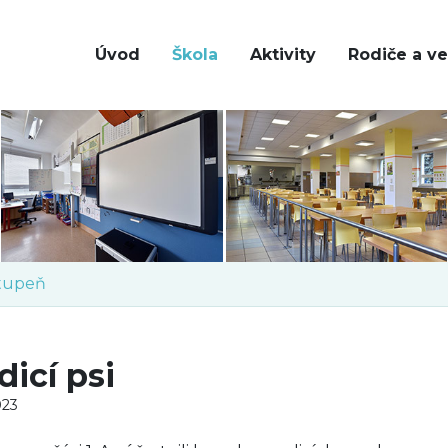
Úvod
Škola
Aktivity
Rodiče a ve
stupeň
dicí psi
023