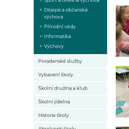
Sport a tělesná výchova
Dějepis a občanská
výchova
Přírodní vědy
Informatika
Výchovy
Poradenské služby
Vybavení školy
Školní družina a klub
Školní jídelna
Historie školy
Absolventi školy