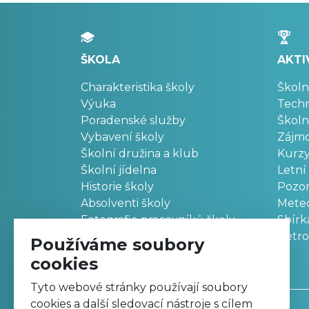
ŠKOLA
AKTI
Charakteristika školy
Školn
Výuka
Techn
Poradenské služby
Školn
Vybavení školy
Zájm
Školní družina a klub
Kurz
Školní jídelna
Letní
Historie školy
Pozo
Absolventi školy
Meteo
Fotografie pracovníků školy
Sbírk
Retr
Používáme soubory
cookies
Tyto webové stránky používají soubory
cookies a další sledovací nástroje s cílem