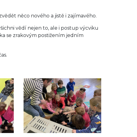
zvědět něco nového a jistě i zajímavého.
šichni vědí nejen to, ale i postup výcviku
ověka se zrakovým postižením jedním
as.