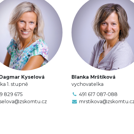
 Dagmar Kyselová
Blanka Mrštíková
lka 1. stupně
vychovatelka
9 829 675
491 617 087-088
selova@zskomtu.cz
mrstikova@zskomtu.c