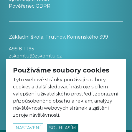
Pověřenec GDPR
Základní škola, Trutnov, Komenského 399
499 811 195
zskomtu@zskomtu.cz
Používáme soubory cookies
Prohlášení o přístupnosti stránek
Tyto webové stránky používají soubory
cookies a další sledovací nástroje s cílem
Nastavení cookies
vylepšení uživatelského prostředí, zobrazení
přizpůsobeného obsahu a reklam, analýzy
návštěvnosti webových stránek a zjištění
Sledujte nás na Facebooku
zdroje návštěvnosti.
NASTAVENÍ
SOUHLASÍM