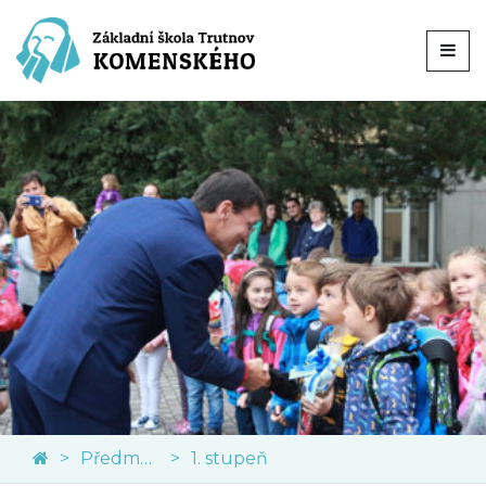
Předměty
1. stupeň