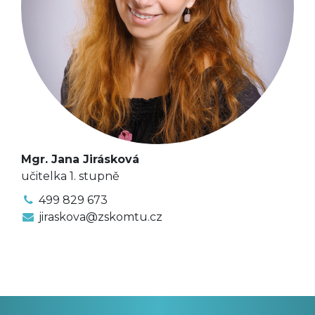
Mgr. Jana Jirásková
učitelka 1. stupně
499 829 673
jiraskova@zskomtu.cz