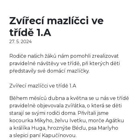
Zvířecí mazlíčci ve
třídě 1.A
27. 5. 2024
Rodiče našich žáků nám pomohli zrealizovat
pravidelné návštěvy ve třídě, při kterých děti
představily své domácí mazlíčky.
Zvířecí mazlíčci ve třídě 1.A
Během měsíců dubna a května se u nás ve třídě
pravidelně objevovala zvířátka, o která se děti
starají se svými rodiči doma. Přivítali jsme
kocourka Mikyho, želvu Ivetku, morče Agátku
a králíka Huga, hroznýše Béďu, psa Marlyho
a slepici paní Kapučínovou.