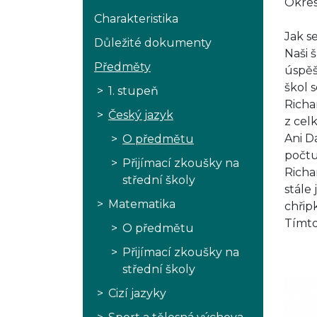
Okres
Charakteristika
Jak s
Důležité dokumenty
Naši 
Předměty
úspěš
škol 
1. stupeň
Richa
Český jazyk
z celk
Ani D
O předmětu
počtu
Přijímací zkoušky na
Richa
střední školy
stále 
Matematika
chřip
Tímto
O předmětu
Přijímací zkoušky na
střední školy
Cizí jazyky