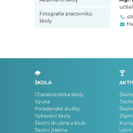
učitel
Fotografie pracovníků
49
školy
fr
ŠKOLA
AKTI
Charakteristika školy
Školn
Výuka
Techn
Poradenské služby
Školn
Vybavení školy
Zájm
Školní družina a klub
Kurz
Školní jídelna
Letní