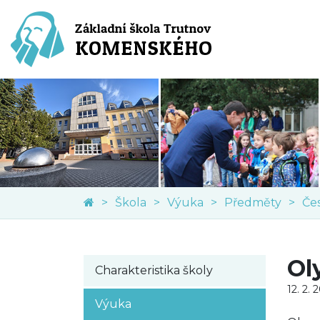
Škola
Výuka
Předměty
Če
Ol
Charakteristika školy
12. 2. 
Výuka