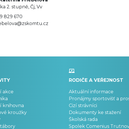
ka 2. stupně, Čj, Vv
9 829 670
iebelova@zskomtu.cz
VITY
RODIČE A VEŘEJNOST
í akce
Aktuální informace
ika
Pronájmy sportovišť a pro
í knihovna
Cizí strávníci
ové kroužky
Dokumenty ke stažení
y
Školská rada
 tábory
Spolek Comenius Trutno