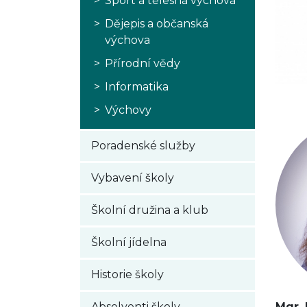
Sport a tělesná výchova
Dějepis a občanská
výchova
Přírodní vědy
Informatika
Výchovy
Poradenské služby
Vybavení školy
Školní družina a klub
Školní jídelna
Historie školy
Mgr. 
Absolventi školy