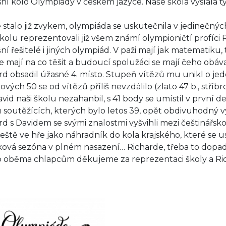
ní kolo Olympiády v českém jazyce. Naše škola vyslala ty
e stalo již zvykem, olympiáda se uskutečnila v jedinečný
školu reprezentovali již všem známí olympioničtí profíci 
ní řešitelé i jiných olympiád. V paži mají jak matematiku, 
se mají na co těšit a budoucí spolužáci se mají čeho obáva
rd obsadil úžasné 4. místo. Stupeň vítězů mu unikl o je
ových 50 se od vítězů příliš nevzdálilo (zlato 47 b., stříbro
avid naši školu nezahanbil, s 41 body se umístil v první 
 soutěžících, kterých bylo letos 39, opět obdivuhodný v
rd s Davidem se svými znalostmi vyšvihli mezi češtinářskou
ještě ve hře jako náhradník do kola krajského, které se us
ková sezóna v plném nasazení… Richarde, třeba to dopa
 oběma chlapcům děkujeme za reprezentaci školy a Rich