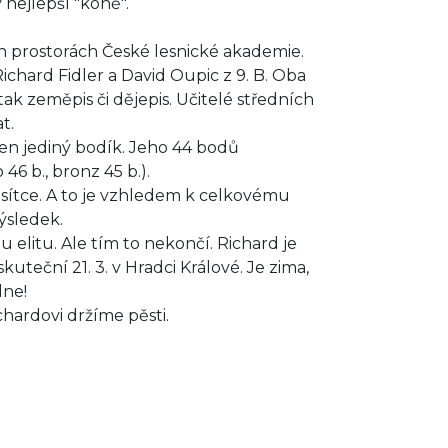
 nejlepší "koně".
ch prostorách České lesnické akademie.
Richard Fidler a David Oupic z 9. B. Oba
tak zeměpis či dějepis. Učitelé středních
t.
den jediný bodík. Jeho 44 bodů
 46 b., bronz 45 b.).
desítce. A to je vzhledem k celkovému
ýsledek.
 elitu. Ale tím to nekončí. Richard je
kuteční 21. 3. v Hradci Králové. Je zima,
dne!
ardovi držíme pěsti.