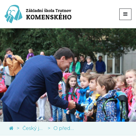
Český jazyk
O předmětu