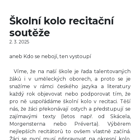
Školní kolo recitační
soutěže
2. 3. 2025
aneb Kdo se nebojí, ten vystoupí
Víme, že na naší škole je řada talentovaných
žáků i v uměleckých oborech, a proto se je
snažíme v rámci českého jazyka a literatury
každý rok objevovat nebo podporovat tím, že
pro ně uspořádáme školní kolo v recitaci. Těší
nás, že žáci překonávají ostych a předstupují se
zajímavými texty (letos např. od Skácela,
Morgensterna nebo Préverta). Výběrem
nejlepších recitátorů to ovšem vlastně začíná.
Žáci se nyní musí připravovat na okresní kolo,