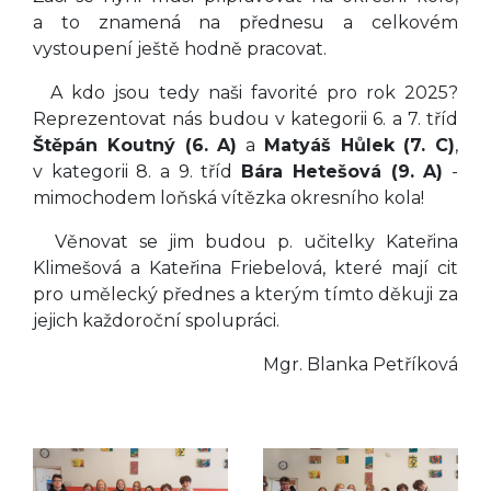
a to znamená na přednesu a celkovém
vystoupení ještě hodně pracovat.
A kdo jsou tedy naši favorité pro rok 2025?
Reprezentovat nás budou v kategorii 6. a 7. tříd
Štěpán Koutný (6. A)
a
Matyáš Hůlek (7. C)
,
v kategorii 8. a 9. tříd
Bára Hetešová (9. A)
-
mimochodem loňská vítězka okresního kola!
Věnovat se jim budou p. učitelky Kateřina
Klimešová a Kateřina Friebelová, které mají cit
pro umělecký přednes a kterým tímto děkuji za
jejich každoroční spolupráci.
Mgr. Blanka Petříková