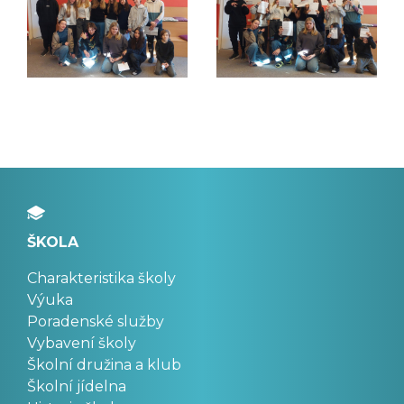
ŠKOLA
Charakteristika školy
Výuka
Poradenské služby
Vybavení školy
Školní družina a klub
Školní jídelna