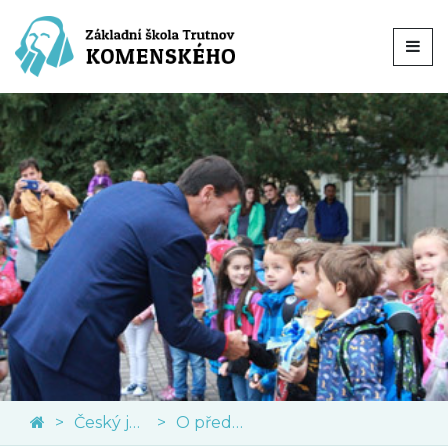
Český jazyk
O předmětu