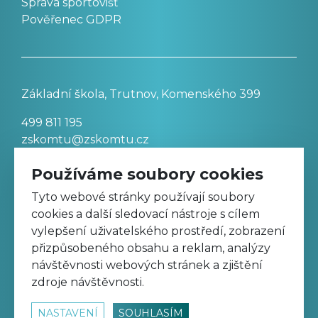
Správa sportovišť
Pověřenec GDPR
Základní škola, Trutnov, Komenského 399
499 811 195
zskomtu@zskomtu.cz
Používáme soubory cookies
Prohlášení o přístupnosti stránek
Tyto webové stránky používají soubory
cookies a další sledovací nástroje s cílem
Nastavení cookies
vylepšení uživatelského prostředí, zobrazení
přizpůsobeného obsahu a reklam, analýzy
návštěvnosti webových stránek a zjištění
Sledujte nás na Facebooku
zdroje návštěvnosti.
NASTAVENÍ
SOUHLASÍM