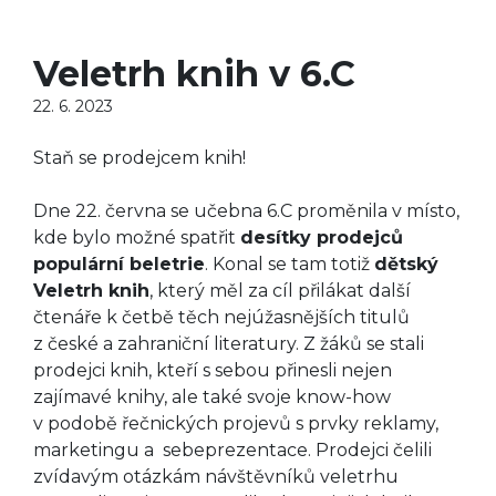
Veletrh knih v 6.C
22. 6. 2023
Staň se prodejcem knih!
Dne 22. června se učebna 6.C proměnila v místo,
kde bylo možné spatřit
desítky prodejců
populární beletrie
. Konal se tam totiž
dětský
Veletrh knih
, který měl za cíl přilákat další
čtenáře k četbě těch nejúžasnějších titulů
z české a zahraniční literatury. Z žáků se stali
prodejci knih, kteří s sebou přinesli nejen
zajímavé knihy, ale také svoje know-how
v podobě řečnických projevů s prvky reklamy,
marketingu a sebeprezentace. Prodejci čelili
zvídavým otázkám návštěvníků veletrhu