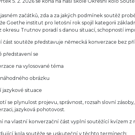
vrtek 5. 2. 2026 se koná na naší škole Okresní kolo Sou
jasném začátků, zda a za jakých podmínek soutěž proběh
že Goethe institut pro letošní rok spojil kategorii základn
z okresu Trutnov poradí s danou situací, schopností im
í část soutěže představuje německá konverzace bez pří
é představení se
rzace na vylosované téma
 náhodného obrázku
í jazykové situace
tí se plynulost projevu, správnost, rozsah slovní zásoby
rzaci, jazyková pohotovost.
í na vlastní konverzační část vyplní soutěžící kvízem z
dující kola soutěže se uskuteční v těchto termínech: