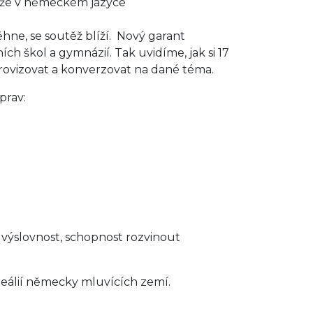
těže v německém jazyce
ne, se soutěž blíží. Nový garant
ích škol a gymnázií. Tak uvidíme, jak si 17
provizovat a konverzovat na dané téma.
prav:
, výslovnost, schopnost rozvinout
 reálií německy mluvících zemí.