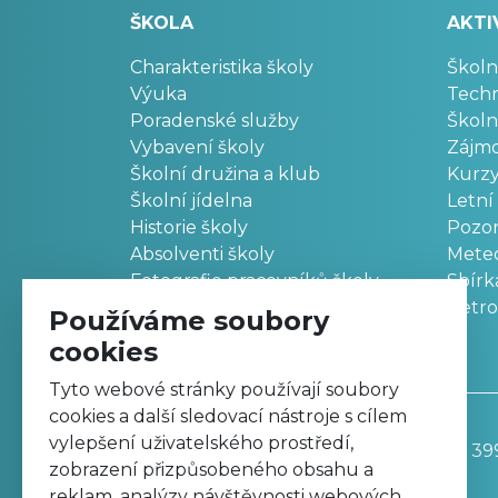
ŠKOLA
AKTI
Charakteristika školy
Školn
Výuka
Techn
Poradenské služby
Školn
Vybavení školy
Zájm
Školní družina a klub
Kurz
Školní jídelna
Letní
Historie školy
Pozo
Absolventi školy
Meteo
Fotografie pracovníků školy
Sbírk
Retr
Používáme soubory
cookies
Tyto webové stránky používají soubory
cookies a další sledovací nástroje s cílem
vylepšení uživatelského prostředí,
Základní škola, Trutnov, Komenského 39
zobrazení přizpůsobeného obsahu a
499 811 195
reklam, analýzy návštěvnosti webových