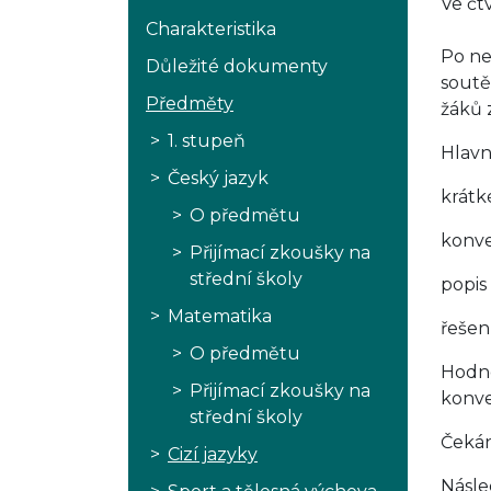
Ve čt
Charakteristika
Po ne
Důležité dokumenty
soutě
Předměty
žáků 
1. stupeň
Hlavn
Český jazyk
krátk
O předmětu
konve
Přijímací zkoušky na
střední školy
popis
Matematika
řešen
O předmětu
Hodno
Přijímací zkoušky na
konve
střední školy
Čekán
Cizí jazyky
Násle