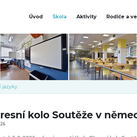
Úvod
Škola
Aktivity
Rodiče a ve
í jazyky
resní kolo Soutěže v něme
026