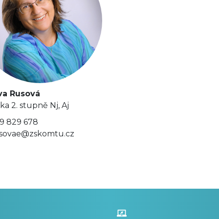
va Rusová
ka 2. stupně Nj, Aj
9 829 678
sovae@zskomtu.cz