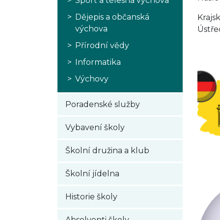
Sport a tělesná výchova
Dějepis a občanská
Krajs
výchova
Ústře
Přírodní vědy
Informatika
Výchovy
Poradenské služby
Vybavení školy
Školní družina a klub
Školní jídelna
Historie školy
Absolventi školy