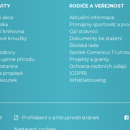
VITY
RODIČE A VEŘEJNOST
í akce
Aktuální informace
ika
Pronájmy sportovišť a pro
í knihovna
Cizí strávníci
ové kroužky
Dokumenty ke stažení
y
Školská rada
 tábory
Spolek Comenius Trutno
rujeme přírodu
Projekty a granty
stanice
Ochrana osobních údajů
a propisek
(GDPR)
okoutek
Whistleblowing
9
Prohlášení o přístupnosti stránek
Nastavení cookies