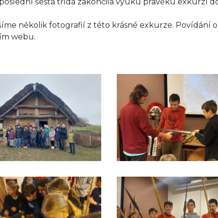
poslední šestá třída zakončila výuku pravěku exkurzí d
šíme několik fotografií z této krásné exkurze. Povídání 
ím webu.