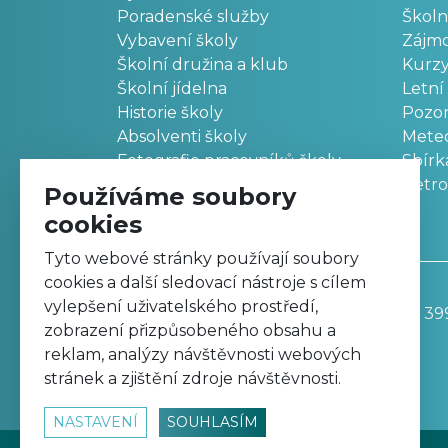
Poradenské služby
Školn
Vybavení školy
Zájm
Školní družina a klub
Kurz
Školní jídelna
Letní
Historie školy
Pozo
Absolventi školy
Meteo
Fotografie pracovníků školy
Sbírk
Retr
Používáme soubory
cookies
Tyto webové stránky používají soubory
cookies a další sledovací nástroje s cílem
vylepšení uživatelského prostředí,
Základní škola, Trutnov, Komenského 39
zobrazení přizpůsobeného obsahu a
499 811 195
reklam, analýzy návštěvnosti webových
zskomtu@zskomtu.cz
stránek a zjištění zdroje návštěvnosti.
NASTAVENÍ
SOUHLASÍM