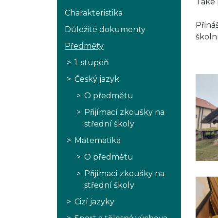
Také 
Charakteristika
Přiná
Důležité dokumenty
školn
Předměty
1. stupeň
Český jazyk
O předmětu
Přijímací zkoušky na
střední školy
Matematika
O předmětu
Přijímací zkoušky na
střední školy
Cizí jazyky