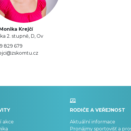
Monika Krejčí
lka 2. stupně, D, Ov
9 829 679
ejci@zskomtu.cz
VITY
RODIČE A VEŘEJNOST
í akce
Aktuální informace
ika
Pronájmy sportovišť a pro