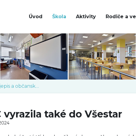
Úvod
Škola
Aktivity
Rodiče a ve
Dějepis a občanská výchova
C vyrazila také do Všestar
 2024