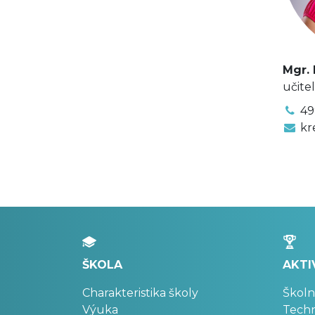
Mgr. 
učite
49
kr
ŠKOLA
AKTI
Charakteristika školy
Školn
Výuka
Techn