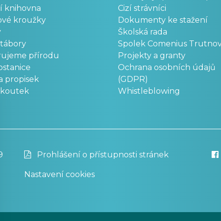
í knihovna
Cizí strávníci
ové kroužky
Dokumenty ke stažení
y
Školská rada
 tábory
Spolek Comenius Trutno
rujeme přírodu
Projekty a granty
stanice
Ochrana osobních údajů
a propisek
(GDPR)
okoutek
Whistleblowing
9
Prohlášení o přístupnosti stránek
Nastavení cookies