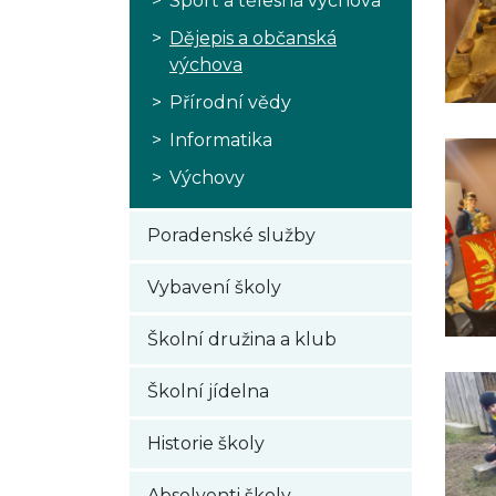
Sport a tělesná výchova
Dějepis a občanská
výchova
Přírodní vědy
Informatika
Výchovy
Poradenské služby
Vybavení školy
Školní družina a klub
Školní jídelna
Historie školy
Absolventi školy