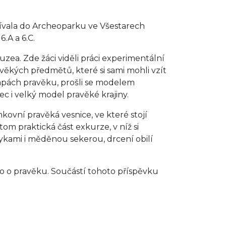
dívala do Archeoparku ve Všestarech
.A a 6.C.
a. Zde žáci viděli práci experimentální
avěkých předmětů, které si sami mohli vzít
tapách pravěku, prošli se modelem
ec i velký model pravěké krajiny.
vní pravěká vesnice, ve které stojí
m praktická část exkurze, v níž si
ykami i měděnou sekerou, drcení obilí
 o pravěku. Součástí tohoto příspěvku