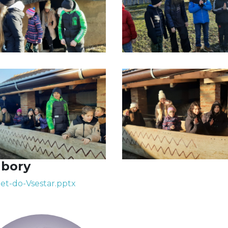
bory
let-do-Vsestar.pptx