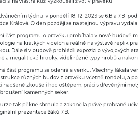
áci si na vlastní kůži vyzkoušeli život v pravěku
dvánočním týdnu v pondělí 18. 12. 2023 se 6.B a 7.B po
dce Králové. O den později se na stejnou výpravu vydala 6
 část programu o pravěku probíhala v nové budově muze
ologie na krátkých videích a reálně na výstavě replik pr
kou. Dále si v budově prohlédli expozici o vývojových e
ně a megalitické hrobky, viděli různé typy hrobů a nakon
 část programu se odehrála venku. Všechny lákala venko
strukce různých budov z pravěku včetně rondelu, a poto
ci nadšeně zkoušeli hod oštěpem, práci s dřevěnými mot
broušení kamenných seker.
ze tak pěkně shrnula a zakončila právě probrané učivo
riginální prezentace žáků 7.B.