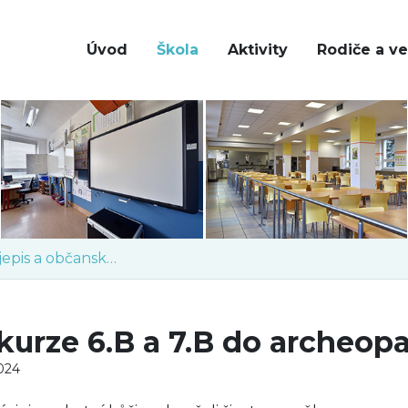
Úvod
Škola
Aktivity
Rodiče a ve
Dějepis a občanská výchova
kurze 6.B a 7.B do archeop
2024