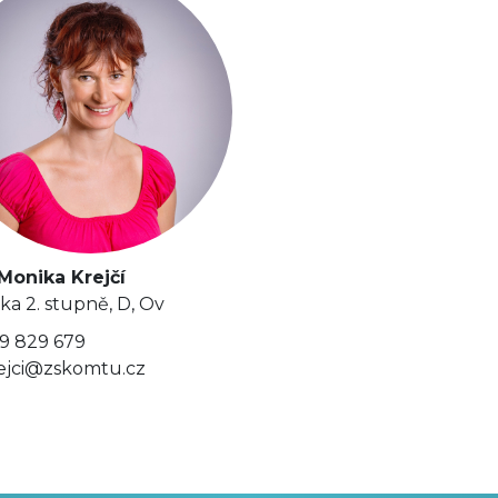
Monika Krejčí
lka 2. stupně, D, Ov
9 829 679
ejci@zskomtu.cz