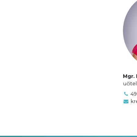
Mgr. 
učite
49
kr