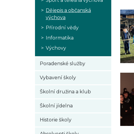
Sport a tělesná výchova
Dějepis a občanská
výchova
Přírodní vědy
Informatika
Výchovy
Poradenské služby
Vybavení školy
Školní družina a klub
Školní jídelna
Historie školy
Absolventi školy