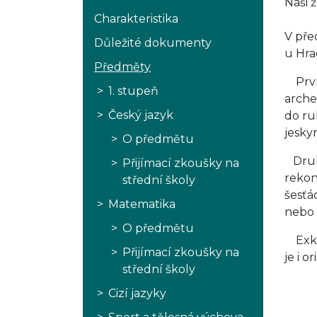
Naši ž
Charakteristika
V pře
Důležité dokumenty
u Hra
Předměty
První
1. stupeň
arche
Český jazyk
do ru
jesky
O předmětu
Druhá
Přijímací zkoušky na
rekon
střední školy
šesťá
Matematika
nebo 
O předmětu
Exkur
Přijímací zkoušky na
je i o
střední školy
Cizí jazyky