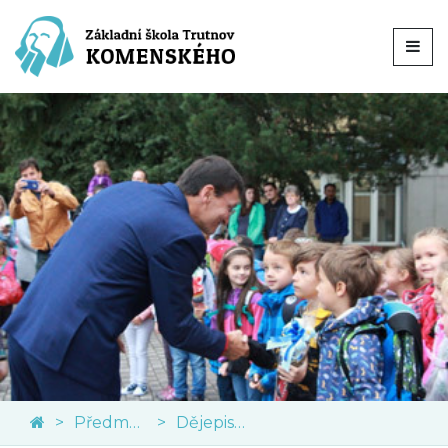
Předměty
Dějepis a občanská výchova