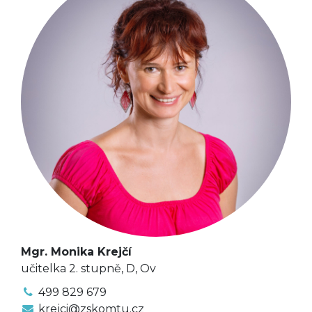
Mgr. Monika Krejčí
učitelka 2. stupně, D, Ov
499 829 679
krejci@zskomtu.cz