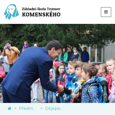
Předměty
Dějepis a občanská výchova