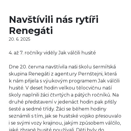
Navštívili nás rytíři
Renegáti
20. 6. 2025
4. až 7. ročníky viděly Jak válčili husité
Dne 20. června navštívila naši školu šermířská
skupina Renegáti z agentury Pernštejni, která
k nám přijela s výukovým programem Jak válčili
husité. V deset hodin velkou tělocvičnu naší
školy naplnili žáci čtvrtých a pátých ročníků. Na
druhé představení v jedenáct hodin pak přišly
šesté a sedmé třídy. Žáci se během hodiny
seznámili s tím, jak se husitské vojsko přesouvalo
i se svými vozy krajinou, jakým způsobem válčilo,
jaké zbraně husité používali. Děti byly do