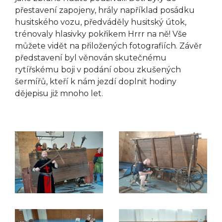
přestavení zapojeny, hrály například posádku
husitského vozu, předváděly husitský útok,
trénovaly hlasivky pokřikem Hrrr na ně! Vše
můžete vidět na přiložených fotografiích. Závěr
představení byl věnován skutečnému
rytířskému boji v podání obou zkušených
šermířů, kteří k nám jezdí doplnit hodiny
dějepisu již mnoho let.