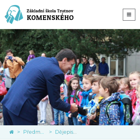
Předměty
Dějepis a občanská výchova