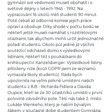
gymnázií své vědomosti museli obohatit i o
světové dějiny v letech 1945 - 1992. Na
vypracování 16 úkolů měli studenti 90 minut.
Poté čekali až odborná komise jejich práce
opraví a oboduje. Díky shodě v počtu bodů se
někteří ještě museli namáhat s rozstřelovými
otázkami, tak abychom mohli určit jednoznačné
pořadí studentů. Okolo půl jedné již všichni
soutěžící odcházeli domů s výsledkovými
listinami, někteří též s poukázkami do
knihkupectví Kanzelsberger. Výsledkové listiny
přiloženy níže (kvůli GDPR jsem ze seznamů
vymazala školy studentů). Ráda bych
upozornila na velmi pěkné umístění našich
studentů z 8.B - Richarda Fidlera a Davida
Oupice, kteří se ze 30 účastníků umístili v první
polovině závodního pole. Těší nás také 2. místo
Lukáše Wenkeho, který je naším bývalým
žákem, v současné době studentem Gymnázia