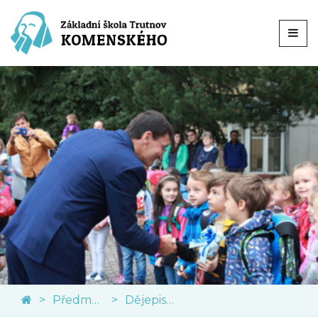
Předměty
Dějepis a občanská výchova