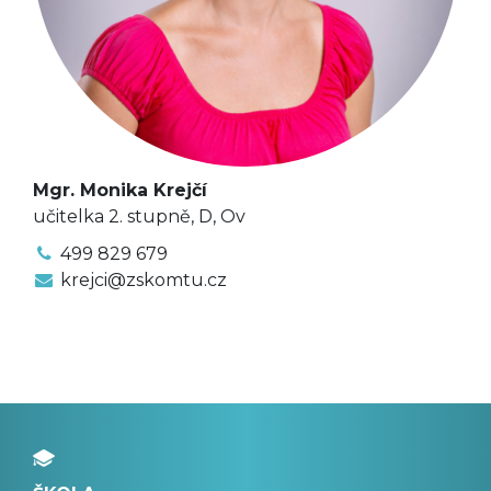
Mgr. Monika Krejčí
učitelka 2. stupně, D, Ov
499 829 679
krejci@zskomtu.cz