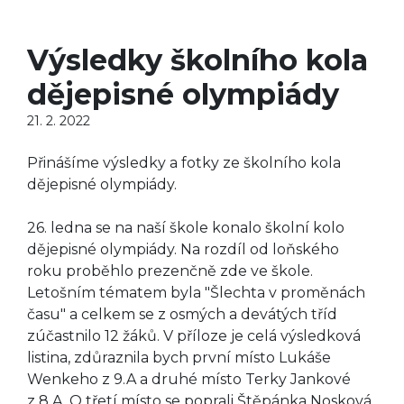
Výsledky školního kola
dějepisné olympiády
21. 2. 2022
Přinášíme výsledky a fotky ze školního kola
dějepisné olympiády.
26. ledna se na naší škole konalo školní kolo
dějepisné olympiády. Na rozdíl od loňského
roku proběhlo prezenčně zde ve škole.
Letošním tématem byla "Šlechta v proměnách
času" a celkem se z osmých a devátých tříd
zúčastnilo 12 žáků. V příloze je celá výsledková
listina, zdůraznila bych první místo Lukáše
Wenkeho z 9.A a druhé místo Terky Jankové
z 8.A. O třetí místo se poprali Štěpánka Nosková