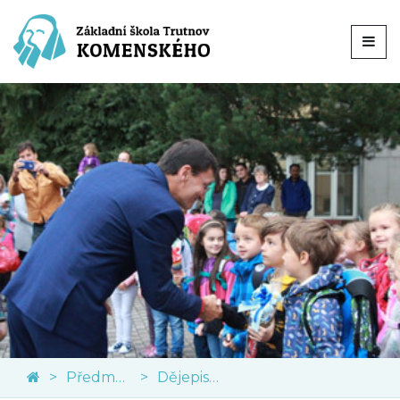
Předměty
Dějepis a občanská výchova