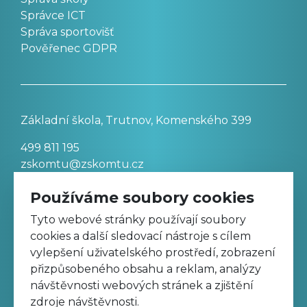
Správce ICT
Správa sportovišť
Pověřenec GDPR
Základní škola, Trutnov, Komenského 399
499 811 195
zskomtu@zskomtu.cz
Používáme soubory cookies
Prohlášení o přístupnosti stránek
Tyto webové stránky používají soubory
cookies a další sledovací nástroje s cílem
Nastavení cookies
vylepšení uživatelského prostředí, zobrazení
přizpůsobeného obsahu a reklam, analýzy
návštěvnosti webových stránek a zjištění
Sledujte nás na Facebooku
zdroje návštěvnosti.