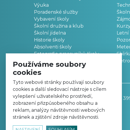
Výuka
Techn
Poradenské služby
Školn
Vybavení školy
Zájm
Školní družina a klub
Kurz
Školní jídelna
Letní
Historie školy
Pozo
Absolventi školy
Meteo
Fotografie pracovníků školy
Sbírk
Retr
Používáme soubory
cookies
Tyto webové stránky používají soubory
cookies a další sledovací nástroje s cílem
vylepšení uživatelského prostředí,
Základní škola, Trutnov, Komenského 39
zobrazení přizpůsobeného obsahu a
499 811 195
reklam, analýzy návštěvnosti webových
zskomtu@zskomtu.cz
stránek a zjištění zdroje návštěvnosti.
NASTAVENÍ
SOUHLASÍM