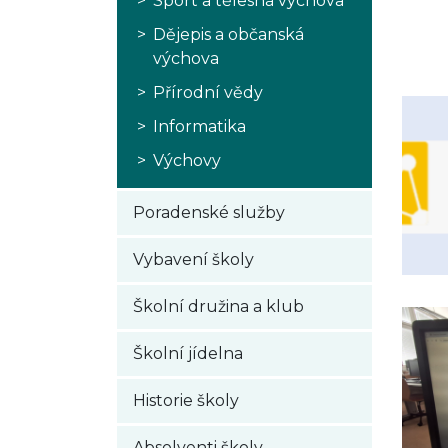
Sport a tělesná výchova
Mgr
Dějepis a občanská
výchova
Přírodní vědy
Informatika
Výchovy
Poradenské služby
Vybavení školy
Školní družina a klub
Školní jídelna
Historie školy
Absolventi školy