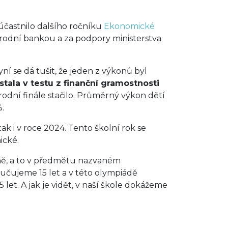
zúčastnilo dalšího ročníku
Ekonomické
rodní bankou a za podpory ministerstva
í se dá tušit, že jeden z výkonů byl
stala v testu z finanční gramostnosti
odní finále stačilo. Průměrný výkon dětí
%.
ak i v roce 2024. Tento školní rok se
ické.
dně, a to v předmětu nazvaném
yučujeme 15 let a v této olympiádě
5 let. A jak je vidět, v naší škole dokážeme