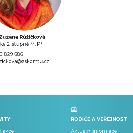
 Zuzana Růžičková
lka 2. stupně M, Př
9 829 686
zickova@zskomtu.cz
VITY
RODIČE A VEŘEJNOST
í akce
Aktuální informace