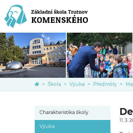
Škola
Výuka
Předměty
Ma
De
Charakteristika školy
11. 3. 
Výuka