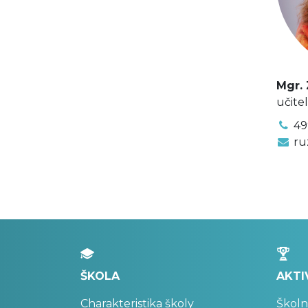
Mgr.
učite
49
ru
ŠKOLA
AKTI
Charakteristika školy
Školn