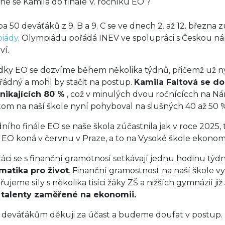
ne se Kamila do finále V. ročníku EO ?
a 50 deváťáků z 9. B a 9. C se ve dnech 2. až 12. března 
iády
. Olympiádu pořádá INEV ve spolupráci s Českou ná
ví.
dky EO se dozvíme během několika týdnů, přičemž už nyn
ádný a mohl by stačit na postup.
Kamila Faltová se do
nikajících 80 %
, což v minulých dvou ročnícícch na Nár
itom na naší škole nyní pohyboval na slušných 40 až 50 
ního finále EO se naše škola zúčastnila jak v roce 2025, t
e EO koná v červnu v Praze, a to na Vysoké škole ekonom
áci se s finanční gramotnosí setkávají jednu hodinu tý
atika pro život
. Finanční gramostnost na naší škole v
jeme síly s několika tisíci žáky ZŠ a nižších gymnázií již 
talenty zaměřené na ekonomii.
deváťákům děkuji za účast a budeme doufat v postup.