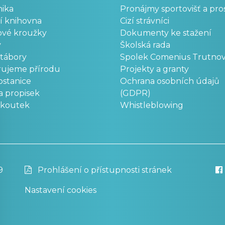
ika
Pronájmy sportovišť a pro
í knihovna
Cizí strávníci
ové kroužky
Dokumenty ke stažení
y
Školská rada
 tábory
Spolek Comenius Trutno
rujeme přírodu
Projekty a granty
stanice
Ochrana osobních údajů
a propisek
(GDPR)
okoutek
Whistleblowing
9
Prohlášení o přístupnosti stránek
Nastavení cookies