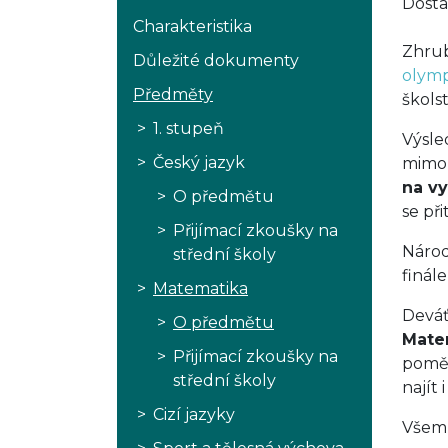
Dosta
Charakteristika
Zhrub
Důležité dokumenty
olymp
Předměty
školst
1. stupeň
Výsle
Český jazyk
mimoř
na vy
O předmětu
se př
Přijímací zkoušky na
Národ
střední školy
finál
Matematika
Deváť
O předmětu
Matem
Přijímací zkoušky na
poměřu
střední školy
najít i
Cizí jazyky
Všem 