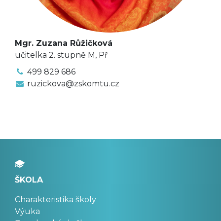
Mgr. Zuzana Růžičková
učitelka 2. stupně M, Př
499 829 686
ruzickova@zskomtu.cz
ŠKOLA
Charakteristika školy
Výuka