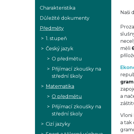
Charakteristika
Naši 
Důležité dokumenty
Proza
Předměty
sluš
1. stupeň
necel
měli
Český jazyk
přilo
O předmětu
Ekon
Přijímací zkoušky na
repub
střední školy
gram
Matematika
zapoj
a nač
O předmětu
zášti
Přijímací zkoušky na
střední školy
Vloni
a tak
Cizí jazyky
gramo