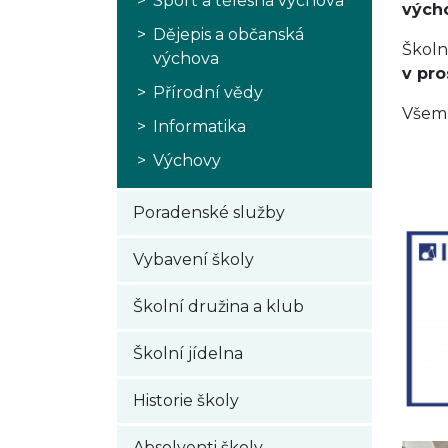
Sport a tělesná výchova
vých
Dějepis a občanská
Školn
výchova
v pro
Přírodní vědy
Všem 
Informatika
Mgr
Výchovy
Poradenské služby
Vybavení školy
Školní družina a klub
Školní jídelna
Historie školy
Absolventi školy