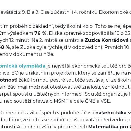
deváťáci z 9. B a 9. C se zúčastnili 4. ročníku Ekonomické
tím proběhlo základní, tedy školní kolo. Toho se nejlépe
ným výsledkem
76 %.
Eliška správně zodpověděla 19 z 25 
ých 12 minut. Na 2. místě se umístila
Zuzka Konrádová
68 %
, ale Zuzka byla rychlejší v odpovědích). Prvních 10
ženo v dokumentu níže.
omická olympiáda
je největší ekonomická soutěž pro žá
lice. EO je unikátním projektem, který se zaměřuje na
r
otnosti
žáků formou pestré soutěže sestávající ze školníh
ení žáci mají možnost otestovat své znalosti, vzhlédno
erpat spoustu užitečných informací. Soutěž organizuje 
tu nad soutěží převzalo MŠMT a dále ČNB a VŠE.
 Komenda slavila úspěch v podobě účasti
našeho žáka v
 doufáme, že i letos se zadaří a naši deváťáci předvedou, 
tnosti. A to především v předmětech
Matematika pro 