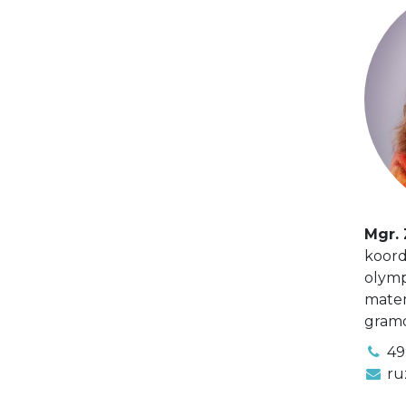
Mgr.
koord
olymp
matem
gramo
49
ru