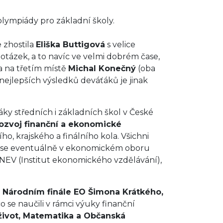
 olympiády pro základní školy.
 zhostila
Eliška Buttigová
s velice
otázek, a to navíc ve velmi dobrém čase,
a na třetím místě
Michal Konečný
(oba
 nejlepších výsledků deváťáků je jinak
ky středních i základních škol v České
ozvoj finanční a ekonomické
o, krajského a finálního kola. Všichni
ut se eventuálně v ekonomickém oboru
INEV (Institut ekonomického vzdělávání),
 Národním finále EO Šimona Krátkého,
co se naučili v rámci výuky finanční
život, Matematika a Občanská