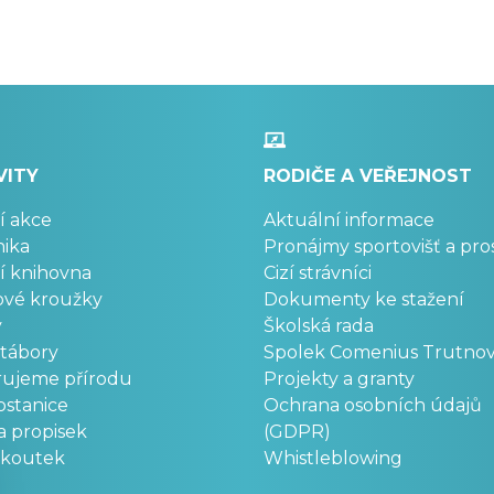
VITY
RODIČE A VEŘEJNOST
í akce
Aktuální informace
ika
Pronájmy sportovišť a pro
í knihovna
Cizí strávníci
ové kroužky
Dokumenty ke stažení
y
Školská rada
 tábory
Spolek Comenius Trutno
rujeme přírodu
Projekty a granty
stanice
Ochrana osobních údajů
a propisek
(GDPR)
okoutek
Whistleblowing