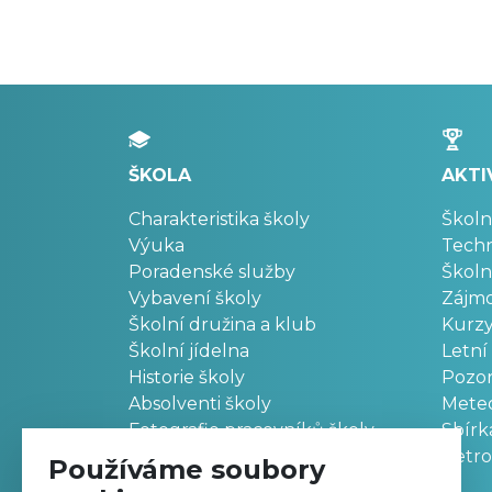
ŠKOLA
AKTI
Charakteristika školy
Školn
Výuka
Techn
Poradenské služby
Školn
Vybavení školy
Zájm
Školní družina a klub
Kurz
Školní jídelna
Letní
Historie školy
Pozo
Absolventi školy
Meteo
Fotografie pracovníků školy
Sbírk
Retr
Používáme soubory