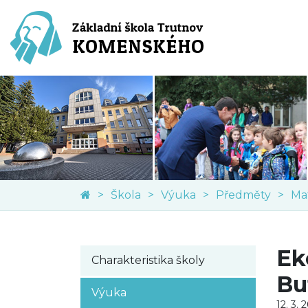
Škola
Výuka
Předměty
Ma
Ek
Charakteristika školy
Bu
Výuka
12. 3. 