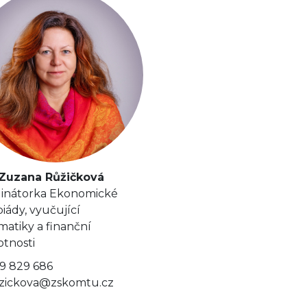
 Zuzana Růžičková
inátorka Ekonomické
iády, vyučující
atiky a finanční
tnosti
9 829 686
zickova@zskomtu.cz