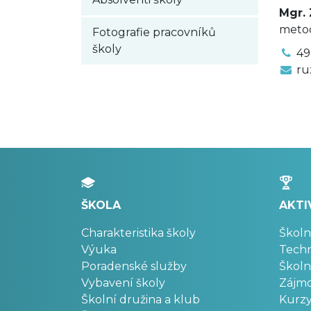
Mgr.
meto
Fotografie pracovníků
školy
49
ru
ŠKOLA
AKTI
Charakteristika školy
Školn
Výuka
Techn
Poradenské služby
Školn
Vybavení školy
Zájm
Školní družina a klub
Kurz