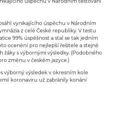
ynikajícího úspěchu v Národním testování
dosáhl vynikajícího úspěchu v Národním
gymnázia z celé České republiky. V testu
ice 99% úspěšnost a stal se tak jedním
to ocenění pro nejlepší řešitele a stejně
ách žáky s výbornými výsledky. (Podobného
pro změnu v českém jazyce.)
řes výborný výsledek v okresním kole
emií koronaviru už zabránily konání