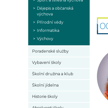
Sport a tělesná výchova
Dějepis a občanská
výchova
Přírodní vědy
Informatika
Výchovy
Poradenské služby
Vybavení školy
Školní družina a klub
Školní jídelna
Historie školy
Absolventi školy