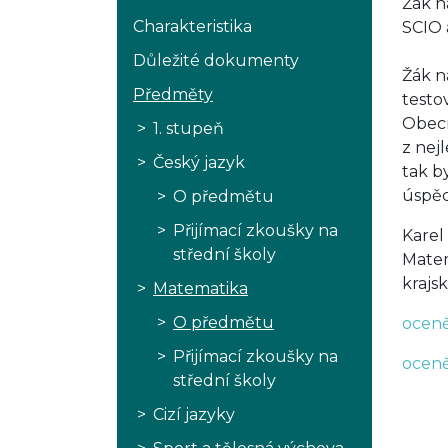
Žák n
Charakteristika
SCIO 
Důležité dokumenty
Žák n
Předměty
testo
Obecn
1. stupeň
z nej
Český jazyk
tak b
úspěc
O předmětu
Přijímací zkoušky na
Karel
střední školy
Matem
krajs
Matematika
O předmětu
oceně
Přijímací zkoušky na
oceně
střední školy
Cizí jazyky