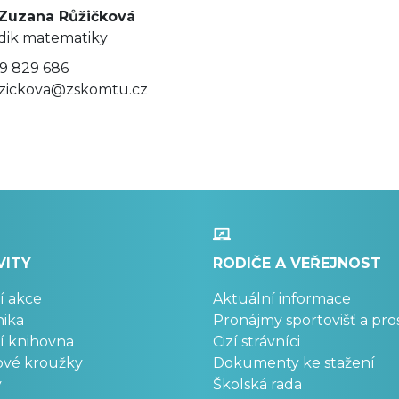
 Zuzana Růžičková
dik matematiky
9 829 686
zickova@zskomtu.cz
VITY
RODIČE A VEŘEJNOST
í akce
Aktuální informace
ika
Pronájmy sportovišť a pro
í knihovna
Cizí strávníci
ové kroužky
Dokumenty ke stažení
y
Školská rada