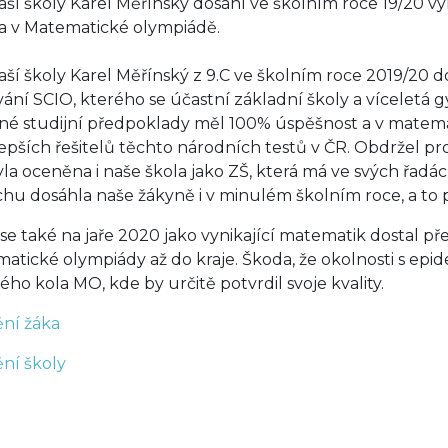
aší školy Karel Měřínský dosáhl ve školním roce 19/20 v
a v Matematické olympiádě.
aší školy Karel Měřínský z 9.C ve školním roce 2019/20 
vání SCIO, kterého se účastní základní školy a víceletá 
é studijní předpoklady měl 100% úspěšnost a v matemat
lepších řešitelů těchto národních testů v ČR. Obdržel pro
yla oceněna i naše škola jako ZŠ, která má ve svých řad
hu dosáhla naše žákyně i v minulém školním roce, a to 
 se také na jaře 2020 jako vynikající matematik dostal p
atické olympiády až do kraje. Škoda, že okolnosti s epid
kého kola MO, kde by určitě potvrdil svoje kvality.
ní žáka
ní školy