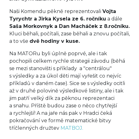
Naši Komendu pěkně reprezentovali
Vojta
Tyrychtr a Jirka Kysela ze 6. ročníku
a dále
Saša Morkovnyk a Dan Macháček z 8.ročníku.
Kluci běhali, počítali, zase běhali a znovu počítali,
a to vše
dvě hodiny v kuse.
Na MATORu byli úplně poprvé, ale i tak
pochopili celkem rychle strategii závodu (běhá
se mezi stanovišti s příklady a "centrálou"
s výsledky a za úkol děti mají vyřešit co nejvíc
příkladů v daném čase). Sice se s výsledky ocitli
až v druhé polovině výsledkové listiny, ale i tak
jim patří velký dík za pěknou reprezentaci
a snahu. Příště budou zase o něco chytřejší
a rychlejší! A na jaře nás pak v Hradci čeká
pokračování ve formě matematické bitvy
tříčlenných družtev
MATBOJ.