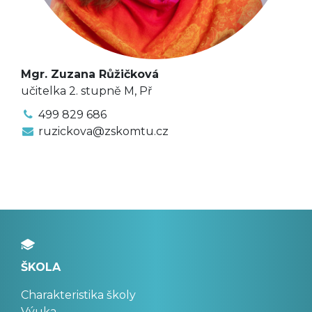
Mgr. Zuzana Růžičková
učitelka 2. stupně M, Př
499 829 686
ruzickova@zskomtu.cz
ŠKOLA
Charakteristika školy
Výuka