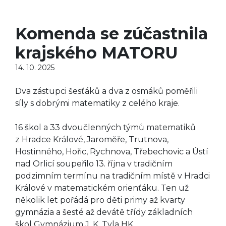
Komenda se zúčastnila
krajského MATORU
14. 10. 2025
Dva zástupci šesťáků a dva z osmáků poměřili
síly s dobrými matematiky z celého kraje.
16 škol a 33 dvoučlenných týmů matematiků
z Hradce Králové, Jaroměře, Trutnova,
Hostinného, Hořic, Rychnova, Třebechovic a Ústí
nad Orlicí soupeřilo 13. října v tradičním
podzimním termínu na tradičním místě v Hradci
Králové v matematickém orienťáku. Ten už
několik let pořádá pro děti primy až kvarty
gymnázia a šesté až devátě třídy základních
škol Gymnázium J. K. Tyla HK.