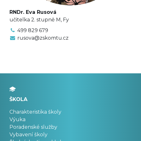
RNDr. Eva Rusová
učitelka 2. stupně M, Fy
499 829 679
rusova@zskomtu.cz
ŠKOLA
Charakteristika školy
Výuka
Poradenské služby
Vybavení školy