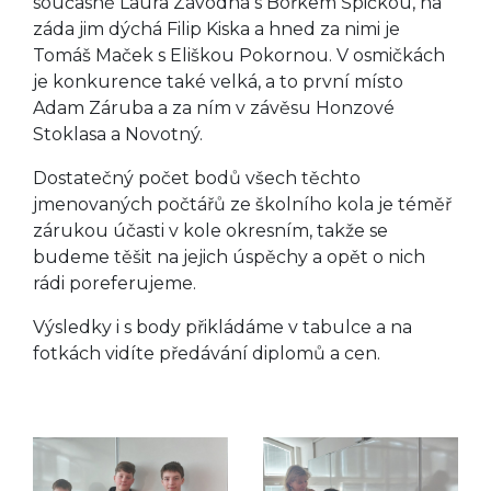
současně Laura Závodná s Bořkem Špičkou, na
záda jim dýchá Filip Kiska a hned za nimi je
Tomáš Maček s Eliškou Pokornou. V osmičkách
je konkurence také velká, a to první místo
Adam Záruba a za ním v závěsu Honzové
Stoklasa a Novotný.
Dostatečný počet bodů všech těchto
jmenovaných počtářů ze školního kola je téměř
zárukou účasti v kole okresním, takže se
budeme těšit na jejich úspěchy a opět o nich
rádi poreferujeme.
Výsledky i s body přikládáme v tabulce a na
fotkách vidíte předávání diplomů a cen.