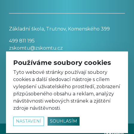
Základní škola, Trutnov, Komenského 399
499 811 195
zskomtu@zskomtu.cz
Používáme soubory cookies
Prohlášení o přístupnosti stránek
Tyto webové stránky používají soubory
cookies a další sledovací nástroje s cílem
Nastavení cookies
vylepšení uživatelského prostředí, zobrazení
přizpůsobeného obsahu a reklam, analýzy
návštěvnosti webových stránek a zjištění
Sledujte nás na Facebooku
zdroje návštěvnosti.
NASTAVENÍ
SOUHLASÍM
© 2026
www.zskomtu.cz