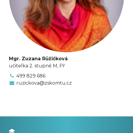
Mgr. Zuzana Růžičková
učitelka 2. stupně M, Př
499 829 686
ruzickova@zskomtu.cz