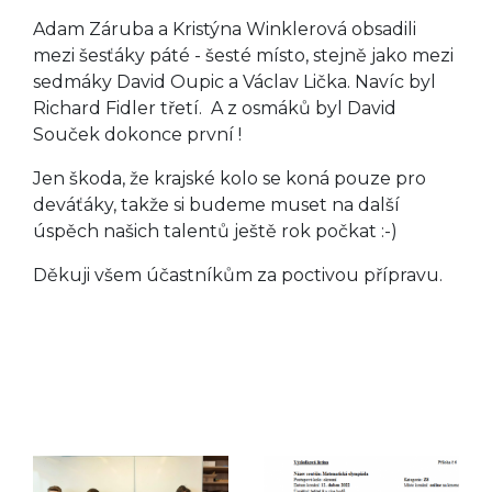
Adam Záruba a Kristýna Winklerová obsadili
mezi šesťáky páté - šesté místo, stejně jako mezi
sedmáky David Oupic a Václav Lička. Navíc byl
Richard Fidler třetí. A z osmáků byl David
Souček dokonce první !
Jen škoda, že krajské kolo se koná pouze pro
deváťáky, takže si budeme muset na další
úspěch našich talentů ještě rok počkat :-)
Děkuji všem účastníkům za poctivou přípravu.