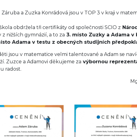
Záruba a Zuzka Konrádová jsou v TOP 3 v kraji v matema
škola obdržela tři certifikáty od společnosti SCIO z
Národ
 z nižších gymnázií, a to za
3. místo Zuzky a Adama v 
místo Adama v testu z obecných studijních předpok
ěti jsou v matematice velmi talentované a Adam se nav
ží. Zuzce a Adamovi děkujeme za
výbornou reprezenta
ou radost.
gr. Zuzana Růž