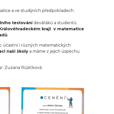
tice a ve studijních předpokladech.
ního testování
deváťáků a studentů
Královéhradeckém kraji v matematice
ladů
.
íc účastní i různých matematických
ci naší školy
a máme z jejich úspěchu
ičková