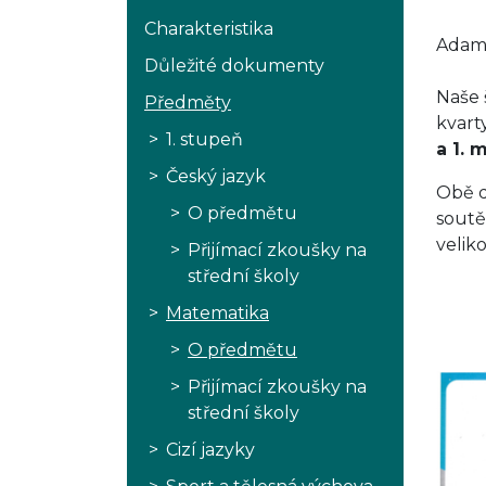
Charakteristika
Adam 
Důležité dokumenty
Naše 
Předměty
kvarty
1. stupeň
a 1. 
Český jazyk
Obě d
O předmětu
soutě
velik
Přijímací zkoušky na
střední školy
M
Matematika
O předmětu
Přijímací zkoušky na
střední školy
Cizí jazyky