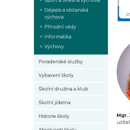
Sport a tělesná výchova
Dějepis a občanská
výchova
Přírodní vědy
Informatika
Výchovy
Poradenské služby
Vybavení školy
Školní družina a klub
Školní jídelna
Mgr.
Historie školy
učite
Absolventi školy