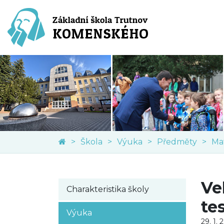
Škola
Výuka
Předměty
Ma
Ve
Charakteristika školy
te
Výuka
29. 1. 