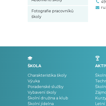
49
ru
Fotografie pracovníků
školy
ŠKOLA
AKTI
Charakteristika školy
Školn
Výuka
Techn
Poradenské služby
Školn
Vybavení školy
Zájm
Školní družina a klub
Kurz
Školní jídelna
Letní