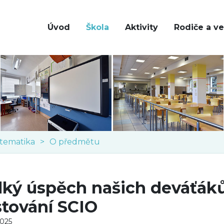
Úvod
Škola
Aktivity
Rodiče a ve
tematika
O předmětu
lký úspěch našich deváťák
stování SCIO
2025