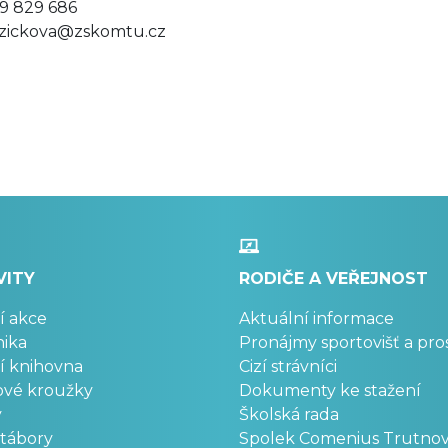
9 829 686
zickova@zskomtu.cz
VITY
RODIČE A VEŘEJNOST
í akce
Aktuální informace
ika
Pronájmy sportovišť a pro
í knihovna
Cizí strávníci
ové kroužky
Dokumenty ke stažení
y
Školská rada
 tábory
Spolek Comenius Trutno