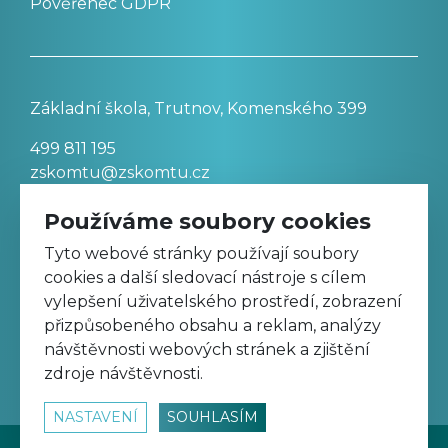
Pověřenec GDPR
Základní škola, Trutnov, Komenského 399
499 811 195
zskomtu@zskomtu.cz
Používáme soubory cookies
Prohlášení o přístupnosti stránek
Tyto webové stránky používají soubory
cookies a další sledovací nástroje s cílem
Nastavení cookies
vylepšení uživatelského prostředí, zobrazení
přizpůsobeného obsahu a reklam, analýzy
návštěvnosti webových stránek a zjištění
Sledujte nás na Facebooku
zdroje návštěvnosti.
NASTAVENÍ
SOUHLASÍM