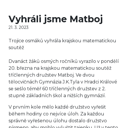
Vyhráli jsme Matboj
21. 3. 2023
Trojice osmáků vyhrála krajskou matematickou
soutěž
Dvanáct žáků osmých ročníků vyrazilo v pondělí
20. března na krajskou matematickou soutěž
tříčlenných družstev Matboj. Ve dvou
tělocvičnách Gymnázia J.K.Tyla v Hradci Králové
se sešlo téměř 60 tříčlenných družstev z 2.
stupně základních škol a nižších gymnázií.
V prvním kole mělo každé družstvo vyřešit
během hodiny co nejvíce úloh. Za každou
správně vyřešenou úlohu dostalo družstvo
písmeno, aby mohlo vyluštit tajenku. Už v tento