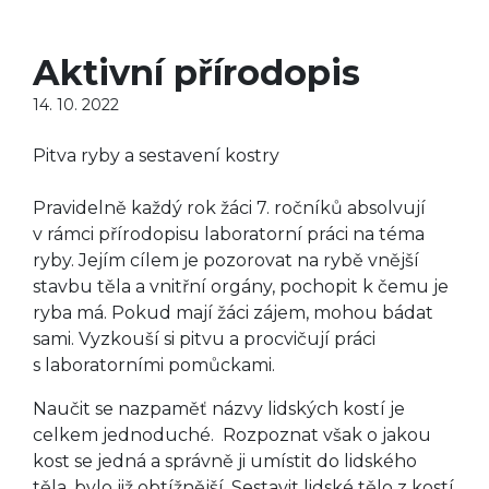
Aktivní přírodopis
14. 10. 2022
Pitva ryby a sestavení kostry
Pravidelně každý rok žáci 7. ročníků absolvují
v rámci přírodopisu laboratorní práci na téma
ryby. Jejím cílem je pozorovat na rybě vnější
stavbu těla a vnitřní orgány, pochopit k čemu je
ryba má. Pokud mají žáci zájem, mohou bádat
sami. Vyzkouší si pitvu a procvičují práci
s laboratorními pomůckami.
Naučit se nazpaměť názvy lidských kostí je
celkem jednoduché. Rozpoznat však o jakou
kost se jedná a správně ji umístit do lidského
těla, bylo již obtížnější. Sestavit lidské tělo z kostí