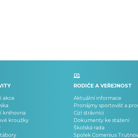
VITY
RODIČE A VEŘEJNOST
í akce
Aktuální informace
ika
Pronájmy sportovišť a pro
í knihovna
Cizí strávníci
ové kroužky
Dokumenty ke stažení
y
Školská rada
 tábory
Spolek Comenius Trutno