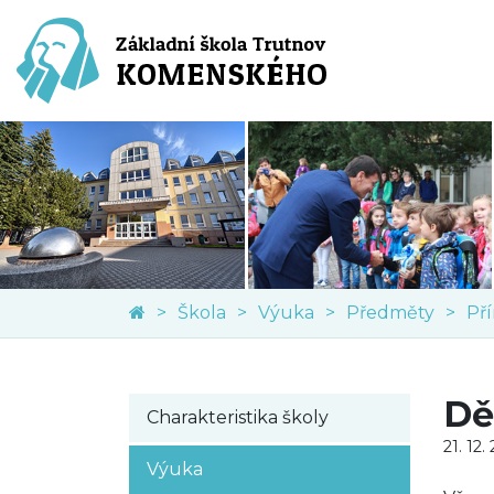
Škola
Výuka
Předměty
Př
Dě
Charakteristika školy
21. 12.
Výuka