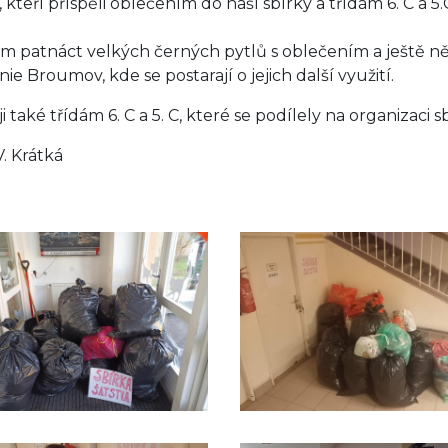
kteří příspěli oblečením do naší sbírky a třídám 6. C a 5.
m patnáct velkých černých pytlů s oblečením a ještě n
ie Broumov, kde se postarají o jejich další využití.
 také třídám 6. C a 5. C, které se podílely na organizaci 
V. Krátká