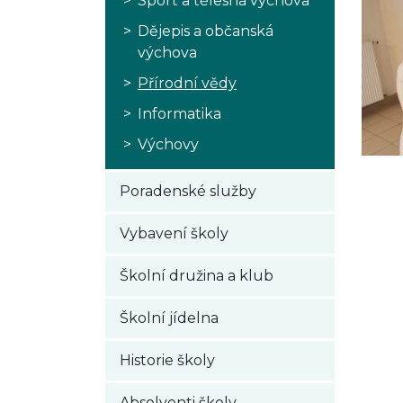
Sport a tělesná výchova
Dějepis a občanská
výchova
Přírodní vědy
Informatika
Výchovy
Poradenské služby
Vybavení školy
Školní družina a klub
Školní jídelna
Historie školy
Absolventi školy