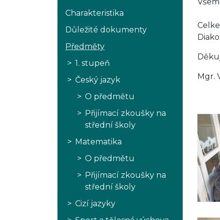
Všem, 
Charakteristika
Celke
Důležité dokumenty
Diakon
Předměty
Děkuji
1. stupeň
Mgr. 
Český jazyk
O předmětu
Přijímací zkoušky na
střední školy
Matematika
O předmětu
Přijímací zkoušky na
střední školy
Cizí jazyky