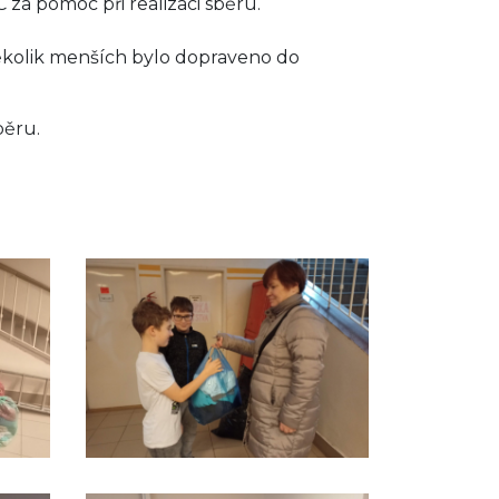
C za pomoc při realizaci sběru.
ěkolik menších bylo dopraveno do
sběru.