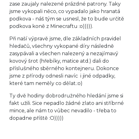
zase zaujaly nalezené prázdné patrony. Taky
jsme vykopali něco, co vypadalo jako hranatá
podkova - náš tým se usnesl, že to bude určitě
podkova koně z Minecraftu :o))))).
Při naší výpravě jsme, dle základních pravidel
hledačů, všechny vykopané díry následně
zasypávali a všechen nalezený a nezajímavý
kovový šrot (hřebíky, matice atd.) dali do
příslušného sběrného kontejneru. Dokonce
jsme z přírody odnesli navíc i jiné odpadky,
které tam neměly co dělat.:o)
Ty dvě hodiny dobrodružného hledání jsme si
fakt užili. Sice nepadlo žádné zlato ani stříbrné
mince, ale nám to vůbec nevadilo - třeba to
dopadne příště :O)))))