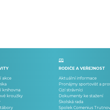
VITY
RODIČE A VEŘEJNOST
í akce
Aktuální informace
ika
Pronájmy sportovišť a pro
í knihovna
Cizí strávníci
ové kroužky
Dokumenty ke stažení
y
Školská rada
 tábory
Spolek Comenius Trutno