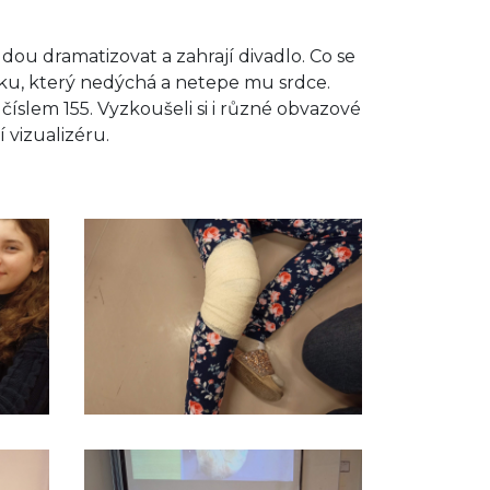
ou dramatizovat a zahrají divadlo. Co se
ěku, který nedýchá a netepe mu srdce.
 číslem 155. Vyzkoušeli si i různé obvazové
 vizualizéru.