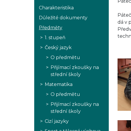
Páteč
Charakteristika
Páteč
Důležité dokumenty
dá v 
Předměty
Předv
techn
1. stupeň
Český jazyk
O předmětu
Přijímací zkoušky na
střední školy
Matematika
O předmětu
Přijímací zkoušky na
střední školy
Cizí jazyky