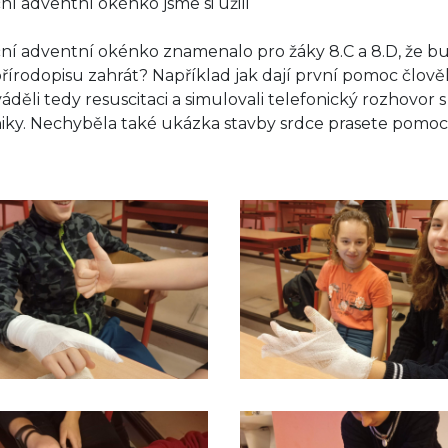
ní adventní okénko jsme si užili
ní adventní okénko znamenalo pro žáky 8.C a 8.D, že bud
přírodopisu zahrát? Například jak dají první pomoc člov
áděli tedy resuscitaci a simulovali telefonický rozhovor s
iky. Nechyběla také ukázka stavby srdce prasete pomocí