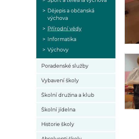
Sport a tělesná výchova
Dějepis a občanská
výchova
Přírodní vědy
Informatika
Výchovy
Poradenské služby
Vybavení školy
Školní družina a klub
Školní jídelna
Historie školy
Absolventi školy