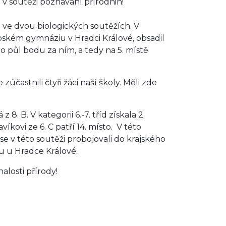
i v soutěži poznávání přírodnin!
d ve dvou biologických soutěžích. V
pském gymnáziu v Hradci Králové, obsadil
en o půl bodu za ním, a tedy na 5. místě
účastnili čtyři žáci naší školy. Měli zde
 8. B. V kategorii 6.-7. tříd získala 2.
íkovi ze 6. C patří 14. místo. V této
e v této soutěži probojovali do krajského
ku u Hradce Králové.
losti přírody!