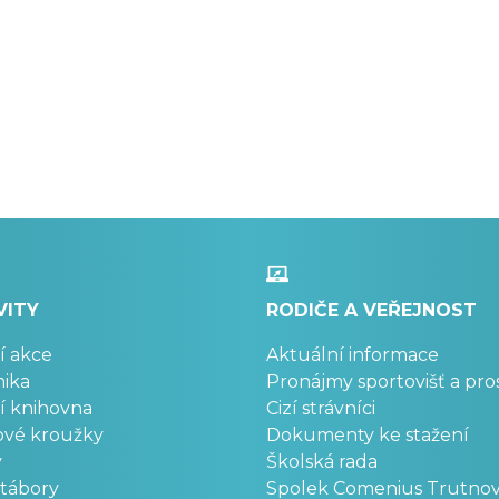
VITY
RODIČE A VEŘEJNOST
í akce
Aktuální informace
ika
Pronájmy sportovišť a pro
í knihovna
Cizí strávníci
ové kroužky
Dokumenty ke stažení
y
Školská rada
 tábory
Spolek Comenius Trutno