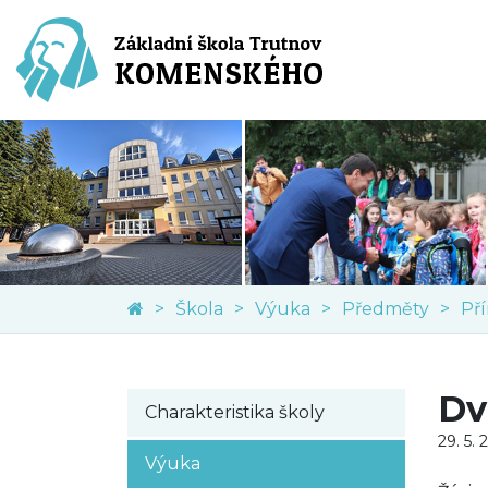
Škola
Výuka
Předměty
Př
Dv
Charakteristika školy
29. 5. 
Výuka