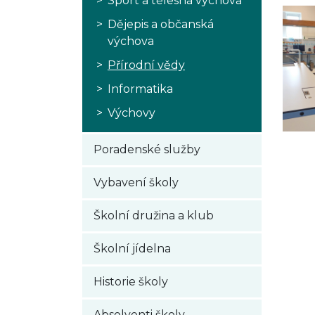
Sport a tělesná výchova
Dějepis a občanská
výchova
Přírodní vědy
Informatika
Výchovy
Poradenské služby
Vybavení školy
Školní družina a klub
Školní jídelna
Historie školy
Absolventi školy