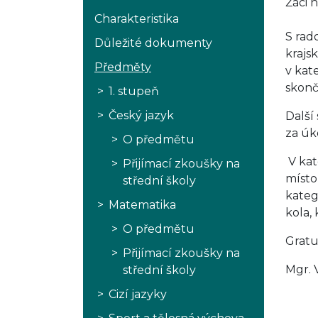
Žáci 
Charakteristika
S rad
Důležité dokumenty
krajs
Předměty
v kate
skonč
1. stupeň
Český jazyk
Další 
za úk
O předmětu
V kate
Přijímací zkoušky na
místo
střední školy
kateg
Matematika
kola,
O předmětu
Gratu
Přijímací zkoušky na
Mgr. 
střední školy
Cizí jazyky