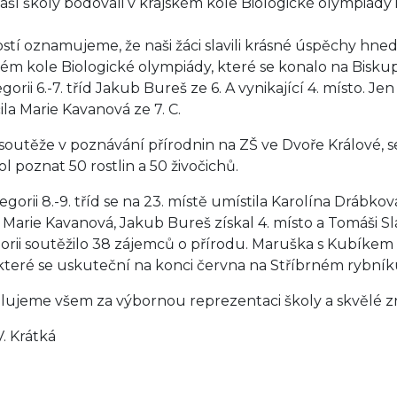
naší školy bodovali v krajském kole Biologické olympiády 
ostí oznamujeme, že naši žáci slavili krásné úspěchy hne
kém kole Biologické olympiády, které se konalo na Bisku
gorii 6.-7. tříd Jakub Bureš ze 6. A vynikající 4. místo. J
ila Marie Kavanová ze 7. C.
soutěže v poznávání přírodnin na ZŠ ve Dvoře Králové, se z
ol poznat 50 rostlin a 50 živočichů.
gorii 8.-9. tříd se na 23. místě umístila Karolína Drábková z
 Marie Kavanová, Jakub Bureš získal 4. místo a Tomáši Slav
orii soutěžilo 38 zájemců o přírodu. Maruška s Kubíkem s
 které se uskuteční na konci června na Stříbrném rybní
lujeme všem za výbornou reprezentaci školy a skvělé zna
V. Krátká