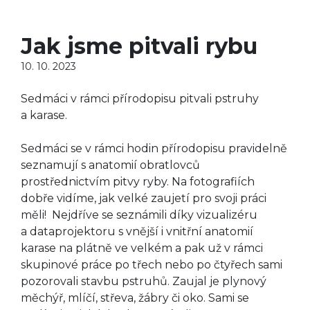
Jak jsme pitvali rybu
10. 10. 2023
Sedmáci v rámci přírodopisu pitvali pstruhy
a karase.
Sedmáci se v rámci hodin přírodopisu pravidelně
seznamují s anatomií obratlovců
prostřednictvím pitvy ryby. Na fotografiích
dobře vidíme, jak velké zaujetí pro svoji práci
měli! Nejdříve se seznámili díky vizualizéru
a dataprojektoru s vnější i vnitřní anatomií
karase na plátně ve velkém a pak už v rámci
skupinové práce po třech nebo po čtyřech sami
pozorovali stavbu pstruhů. Zaujal je plynový
měchýř, mlíčí, střeva, žábry či oko. Sami se