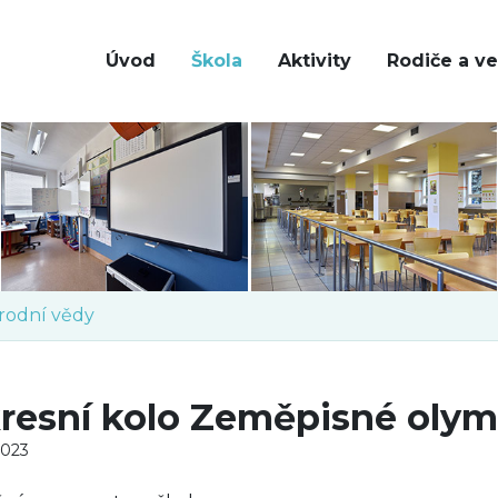
Úvod
Škola
Aktivity
Rodiče a ve
írodní vědy
resní kolo Zeměpisné oly
2023