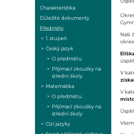
Úspěš
Charakteristika
Okre
Důležité dokumenty
Gymná
Předměty
Naši 
1. stupeň
okres
Český jazyk
Elišk
O předmětu
úspěš
Přijímací zkoušky na
V kat
střední školy
získa
Matematika
V kate
O předmětu
míst
Přijímací zkoušky na
Úspěš
střední školy
Všem 
Cizí jazyky