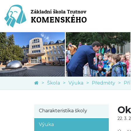
Škola
Výuka
Předměty
Př
Ok
Charakteristika školy
22. 3. 
Výuka