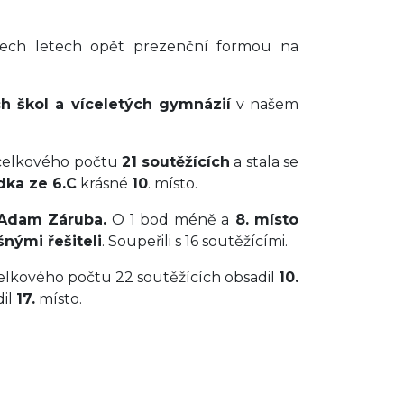
řech letech opět prezenční formou na
ch škol a víceletých gymnázií
v našem
celkového počtu
21 soutěžících
a stala se
dka ze 6.C
krásné
10
. místo.
 Adam Záruba.
O 1 bod méně a
8. místo
šnými řešiteli
. Soupeřili s 16 soutěžícími.
celkového počtu 22 soutěžících obsadil
10.
il
17.
místo.