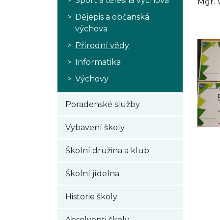
Sport a tělesná výchova
Mgr. 
Dějepis a občanská
výchova
Přírodní vědy
Informatika
Výchovy
Poradenské služby
Vybavení školy
Školní družina a klub
Školní jídelna
Historie školy
Absolventi školy