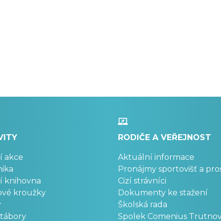
VITY
RODIČE A VEŘEJNOST
í akce
Aktuální informace
ika
Pronájmy sportovišť a pro
í knihovna
Cizí strávníci
ové kroužky
Dokumenty ke stažení
y
Školská rada
 tábory
Spolek Comenius Trutno