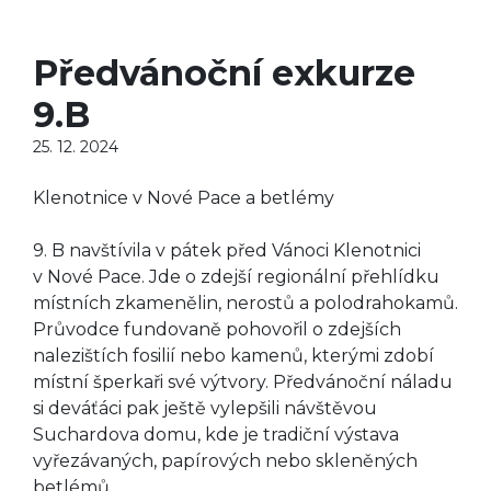
Předvánoční exkurze
9.B
25. 12. 2024
Klenotnice v Nové Pace a betlémy
9. B navštívila v pátek před Vánoci Klenotnici
v Nové Pace. Jde o zdejší regionální přehlídku
místních zkamenělin, nerostů a polodrahokamů.
Průvodce fundovaně pohovořil o zdejších
nalezištích fosilií nebo kamenů, kterými zdobí
místní šperkaři své výtvory. Předvánoční náladu
si deváťáci pak ještě vylepšili návštěvou
Suchardova domu, kde je tradiční výstava
vyřezávaných, papírových nebo skleněných
betlémů.