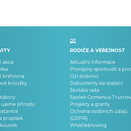
VITY
RODIČE A VEŘEJNOST
í akce
Aktuální informace
ika
Pronájmy sportovišť a pro
í knihovna
Cizí strávníci
ové kroužky
Dokumenty ke stažení
y
Školská rada
 tábory
Spolek Comenius Trutno
rujeme přírodu
Projekty a granty
stanice
Ochrana osobních údajů
a propisek
(GDPR)
okoutek
Whistleblowing