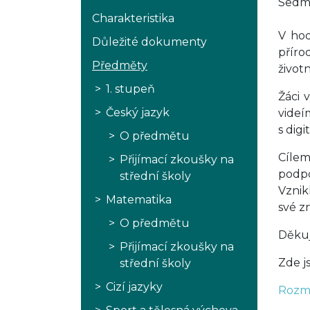
Sedmá
Charakteristika
V hod
Důležité dokumenty
příro
Předměty
život
1. stupeň
Žáci 
Český jazyk
videí
s digi
O předmětu
Cílem
Přijímací zkoušky na
podpo
střední školy
Vznik
Matematika
své zn
O předmětu
Děkuj
Přijímací zkoušky na
Zde j
střední školy
Cizí jazyky
Rozmn