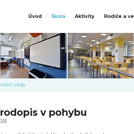
Úvod
Škola
Aktivity
Rodiče a ve
írodní vědy
írodopis v pohybu
2025