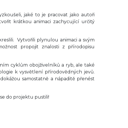
zkoušeli, jaké to je pracovat jako autoři
ořit krátkou animaci zachycující určitý
kreslili. Vytvořili plynulou animaci a svým
ožnost propojit znalosti z přírodopisu
tním cyklům obojživelníků a ryb, ale také
nologie k vysvětlení přírodovědných jevů.
i dokážou samostatně a nápaditě přenést
 do projektu pustili!