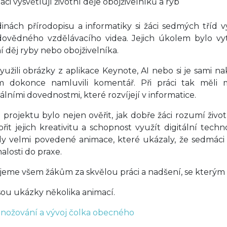
ci vysvětlují životní děje obojživelníků a ryb
inách přírodopisu a informatiky si žáci sedmých tříd vy
dovědného vzdělávacího videa. Jejich úkolem bylo vytv
ní děj ryby nebo obojživelníka.
využili obrázky z aplikace Keynote, AI nebo si je sami na
m dokonce namluvili komentář. Při práci tak měli m
tálními dovednostmi, které rozvíjejí v informatice.
 projektu bylo nejen ověřit, jak dobře žáci rozumí živo
řit jejich kreativitu a schopnost využít digitální tech
ly velmi povedené animace, které ukázaly, že sedmác
alosti do praxe.
eme všem žákům za skvělou práci a nadšení, se kterým se
sou ukázky několika animací.
ožování a vývoj čolka obecného