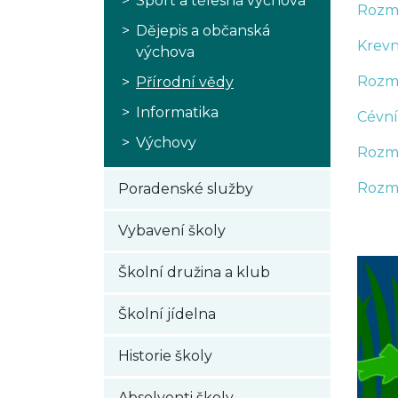
Sport a tělesná výchova
Rozmn
Dějepis a občanská
Krevn
výchova
Rozmn
Přírodní vědy
Informatika
Cévní
Výchovy
Rozm
Rozm
Poradenské služby
Vybavení školy
Školní družina a klub
Školní jídelna
Historie školy
Absolventi školy