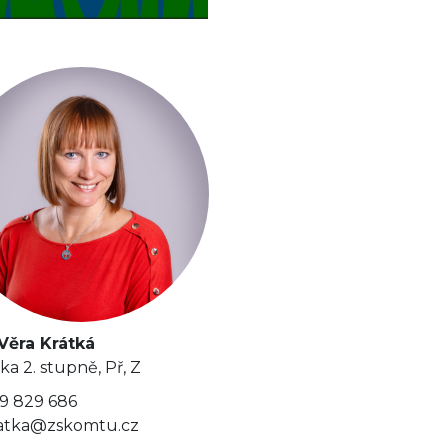
Věra Krátká
ka 2. stupně, Př, Z
9 829 686
atka@zskomtu.cz