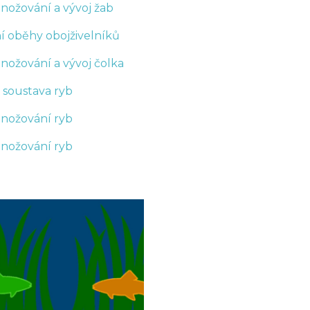
ožování a vývoj žab
í oběhy obojživelníků
ožování a vývoj čolka
 soustava ryb
nožování ryb
nožování ryb