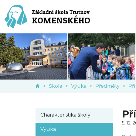
Škola
Výuka
Předměty
Př
Př
Charakteristika školy
5. 12. 
Výuka