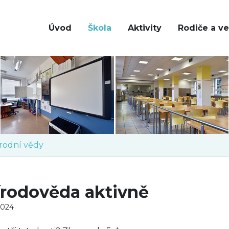
Úvod
Škola
Aktivity
Rodiče a ve
írodní vědy
írodověda aktivně
 2024