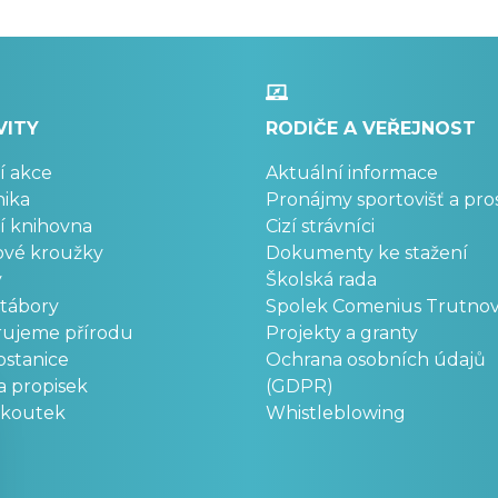
VITY
RODIČE A VEŘEJNOST
í akce
Aktuální informace
ika
Pronájmy sportovišť a pro
í knihovna
Cizí strávníci
ové kroužky
Dokumenty ke stažení
y
Školská rada
 tábory
Spolek Comenius Trutno
rujeme přírodu
Projekty a granty
stanice
Ochrana osobních údajů
a propisek
(GDPR)
okoutek
Whistleblowing