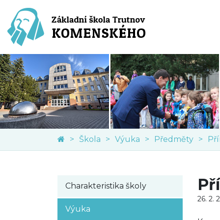
Škola
Výuka
Předměty
Př
Př
Charakteristika školy
26. 2.
Výuka