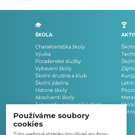
ŠKOLA
AKTI
Charakteristika školy
Školn
Výuka
Techn
Poradenské služby
Školn
Vybavení školy
Zájm
Školní družina a klub
Kurz
Školní jídelna
Letní
Historie školy
Pozo
Absolventi školy
Meteo
Fotografie pracovníků školy
Sbírk
Retr
Používáme soubory
cookies
Tyto webové stránky používají soubory