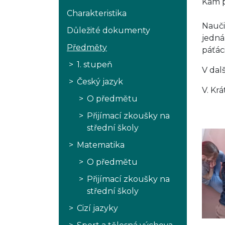
Kam p
Charakteristika
Nauči
Důležité dokumenty
jedná 
Předměty
páťác
1. stupeň
V dal
Český jazyk
V. Krá
O předmětu
Přijímací zkoušky na
střední školy
Matematika
O předmětu
Přijímací zkoušky na
střední školy
Cizí jazyky