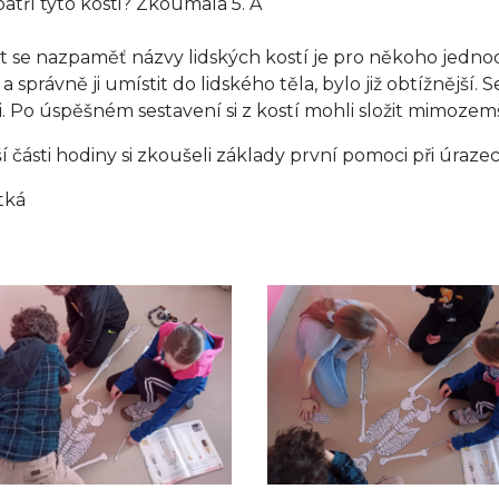
atří tyto kosti? Zkoumala 5. A
t se nazpaměť názvy lidských kostí je pro někoho jedno
a správně ji umístit do lidského těla, bylo již obtížnější. S
i. Po úspěšném sestavení si z kostí mohli složit mimoze
ší části hodiny si zkoušeli základy první pomoci při úraz
tká