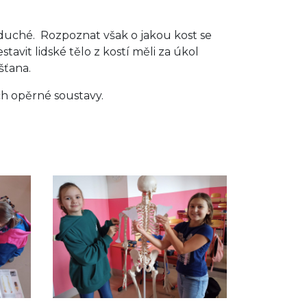
duché. Rozpoznat však o jakou kost se
estavit lidské tělo z kostí měli za úkol
mšťana.
ech opěrné soustavy.