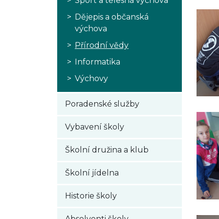
Sport a tělesná výchova
Dějepis a občanská
výchova
Přírodní vědy
Informatika
Výchovy
Poradenské služby
Vybavení školy
Školní družina a klub
Školní jídelna
Historie školy
Absolventi školy