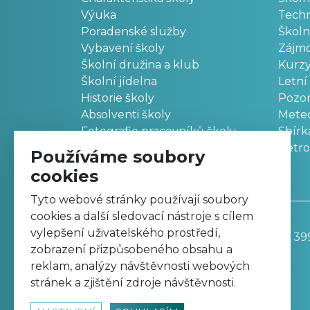
Výuka
Techn
Poradenské služby
Školn
Vybavení školy
Zájm
Školní družina a klub
Kurz
Školní jídelna
Letní
Historie školy
Pozo
Absolventi školy
Meteo
Fotografie pracovníků školy
Sbírk
Retr
Používáme soubory
cookies
Tyto webové stránky používají soubory
cookies a další sledovací nástroje s cílem
vylepšení uživatelského prostředí,
Základní škola, Trutnov, Komenského 39
zobrazení přizpůsobeného obsahu a
499 811 195
reklam, analýzy návštěvnosti webových
zskomtu@zskomtu.cz
stránek a zjištění zdroje návštěvnosti.