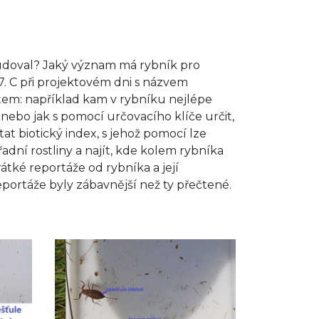
ybudoval? Jaký význam má rybník pro
 7. C při projektovém dni s názvem
tem: například kam v rybníku nejlépe
nebo jak s pomocí určovacího klíče určit,
at biotický index, s jehož pomocí lze
adní rostliny a najít, kde kolem rybníka
átké reportáže od rybníka a její
eportáže byly zábavnější než ty přečtené.