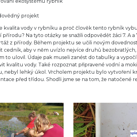
ování ekosystému rybník
dovědný projekt
je kvalita vody v rybníku a proč člověk tento rybník v
í přírodu? Na tyto otázky se snažili odpovědět žáci 7. A a
táž z přírody. Během projektu se učili novým dovednos
it cedník, aby v něm uvízlo nejvíce druhů bezobratlých, 
em to ulovil. Údaje pak museli zanést do tabulky a vypočít
vit kvalitu vody. Také rozpoznat připravené vodní a mokř
u, nebyl lehký úkol. Vrcholem projektu bylo vytvoření kr
ntace před třídou. Shodli jsme se na tom, že natočené r