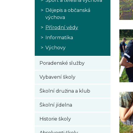
Sport a tělesná výchova
Dějepis a občanská
výchova
Přírodní vědy
Informatika
Výchovy
Poradenské služby
Vybavení školy
Školní družina a klub
Školní jídelna
Historie školy
Absolventi školy