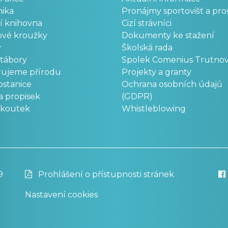
ika
Pronájmy sportovišť a pro
í knihovna
Cizí strávníci
ové kroužky
Dokumenty ke stažení
y
Školská rada
 tábory
Spolek Comenius Trutno
rujeme přírodu
Projekty a granty
stanice
Ochrana osobních údajů
a propisek
(GDPR)
okoutek
Whistleblowing
9
Prohlášení o přístupnosti stránek
Nastavení cookies