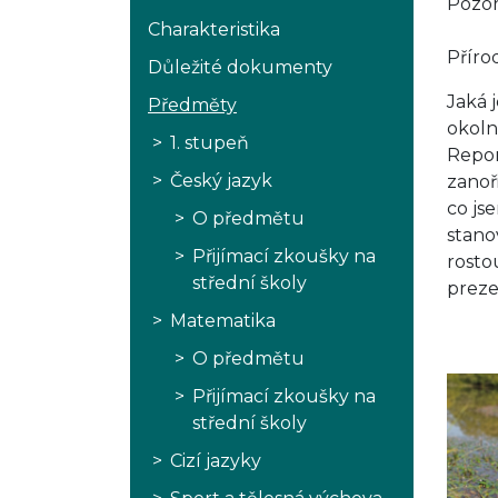
Pozor
Charakteristika
Příro
Důležité dokumenty
Jaká 
Předměty
okoln
1. stupeň
Repor
Český jazyk
zanoř
co js
O předmětu
stano
Přijímací zkoušky na
rosto
střední školy
preze
Matematika
O předmětu
Přijímací zkoušky na
střední školy
Cizí jazyky