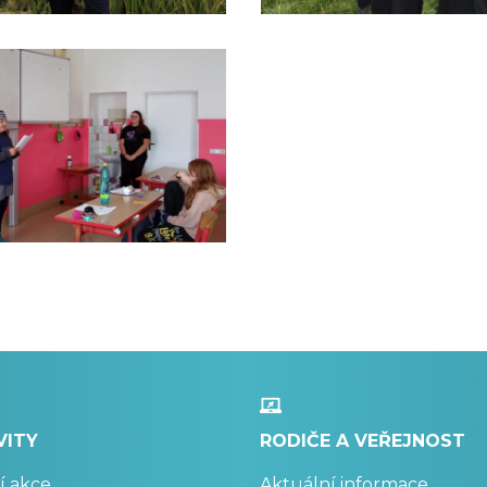
VITY
RODIČE A VEŘEJNOST
í akce
Aktuální informace