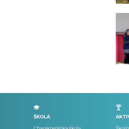
ŠKOLA
AKTI
Charakteristika školy
Školn