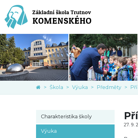
Škola
Výuka
Předměty
Př
Př
Charakteristika školy
27. 9. 
Výuka