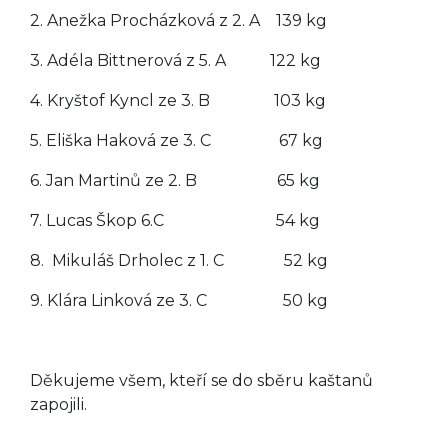
2. Anežka Procházková z 2. A 139 kg
3. Adéla Bittnerová z 5. A 122 kg
4. Kryštof Kyncl ze 3. B 103 kg
5. Eliška Haková ze 3. C 67 kg
6. Jan Martinů ze 2. B 65 kg
7. Lucas Škop 6.C 54 kg
8. Mikuláš Drholec z 1. C 52 kg
9. Klára Linková ze 3. C 50 kg
Děkujeme všem, kteří se do sběru kaštanů
zapojili.