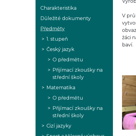
Výrob
Charakteristika
V prů
Důležité dokumenty
vytvo
Předměty
obvaz
žáci n
1. stupeň
baví.
Český jazyk
O předmětu
Přijímací zkoušky na
střední školy
Matematika
O předmětu
Přijímací zkoušky na
střední školy
Cizí jazyky