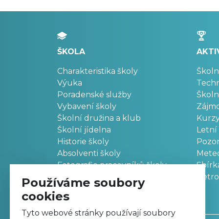
ŠKOLA
AKTI
Charakteristika školy
Školn
Výuka
Techn
Poradenské služby
Školn
Vybavení školy
Zájm
Školní družina a klub
Kurz
Školní jídelna
Letní
Historie školy
Pozo
Absolventi školy
Meteo
Fotografie pracovníků školy
Sbírk
Retr
Používáme soubory
cookies
Tyto webové stránky používají soubory