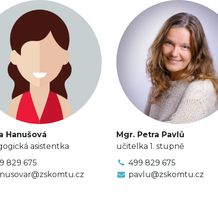
a Hanušová
Mgr. Petra Pavlů
ogická asistentka
učitelka 1. stupně
9 829 675
499 829 675
nusovar@zskomtu.cz
pavlu@zskomtu.cz