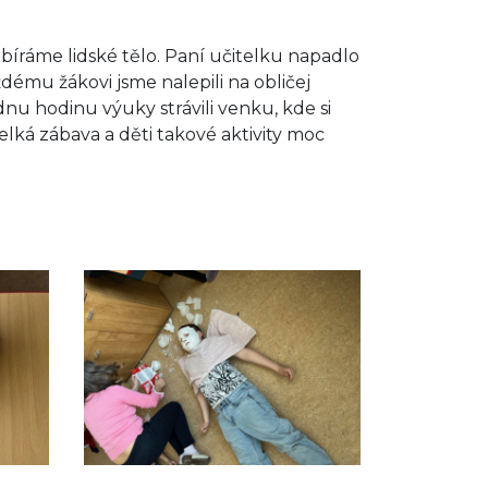
íráme lidské tělo. Paní učitelku napadlo
dému žákovi jsme nalepili na obličej
dnu hodinu výuky strávili venku, kde si
 velká zábava a děti takové aktivity moc