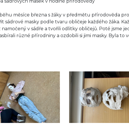
a sádrových masek v hodině přírodovědy
běhu měsíce března s žáky v předmětu přírodověda prob
řit sádrové masky podle tvaru obličeje každého žáka. Kaž
 namočený v sádře a tvořili odlitky obličejů. Poté jsme je
asbírali různé přírodniny a ozdobili si jimi masky. Byla to