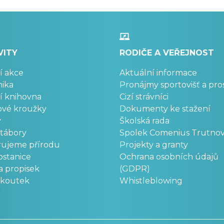
VITY
RODIČE A VEŘEJNOST
í akce
Aktuální informace
ika
Pronájmy sportovišť a pro
í knihovna
Cizí strávníci
ové kroužky
Dokumenty ke stažení
y
Školská rada
 tábory
Spolek Comenius Trutno
rujeme přírodu
Projekty a granty
stanice
Ochrana osobních údajů
a propisek
(GDPR)
okoutek
Whistleblowing