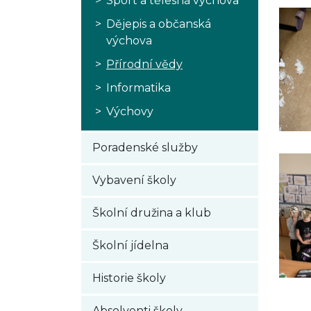
Sport a tělesná výchova
Dějepis a občanská
výchova
Přírodní vědy
Informatika
Výchovy
Poradenské služby
Vybavení školy
Školní družina a klub
Školní jídelna
Historie školy
Absolventi školy