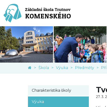
Škola
Výuka
Předměty
Př
Tv
Charakteristika školy
27. 3. 
Výuka