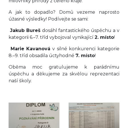
milovníky přírody z celého kraje.
A jak to dopadlo? Domů vezeme naprosto
úžasné výsledky! Podívejte se sami:
Jakub Bureš
dosáhl fantastického úspěchu a v
kategorii 6.–7. tříd vybojoval vynikající
2. místo
!
Marie Kavanová
v silné konkurenci kategorie
8.–9. tříd obsadila úctyhodné
7. místo
!
Oběma moc gratulujeme k parádnímu
úspěchu a děkujeme za skvělou reprezentaci
naší školy.