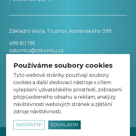
Základní škola, Trutnov, Komenského 399
499 811 195
zskomtu@zskomtu.cz
Používáme soubory cookies
Prohlášení o přístupnosti stránek
Tyto webové stránky používají soubory
cookies a další sledovací nástroje s cílem
Nastavení cookies
vylepšení uživatelského prostředí, zobrazení
přizpůsobeného obsahu a reklam, analýzy
návštěvnosti webových stránek a zjištění
Sledujte nás na Facebooku
zdroje návštěvnosti.
NASTAVENÍ
SOUHLASÍM
© 2026
www.zskomtu.cz