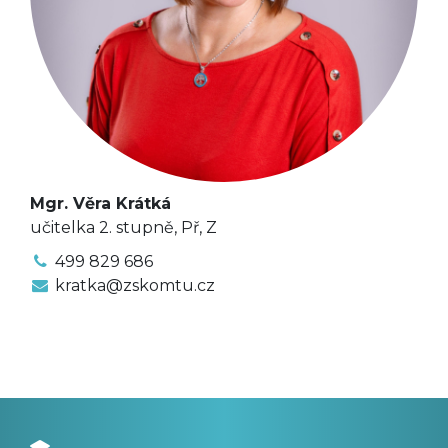
Mgr. Věra Krátká
učitelka 2. stupně, Př, Z
499 829 686
kratka@zskomtu.cz