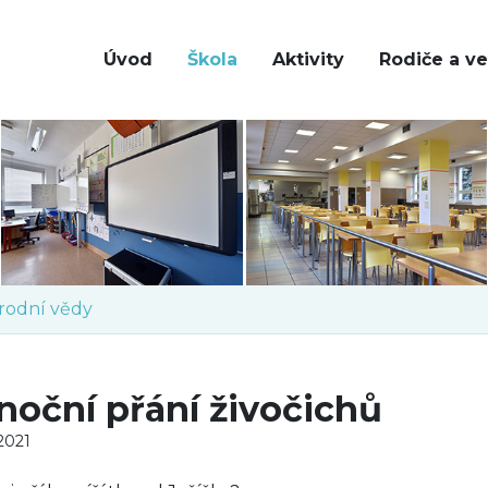
Úvod
Škola
Aktivity
Rodiče a ve
írodní vědy
noční přání živočichů
 2021