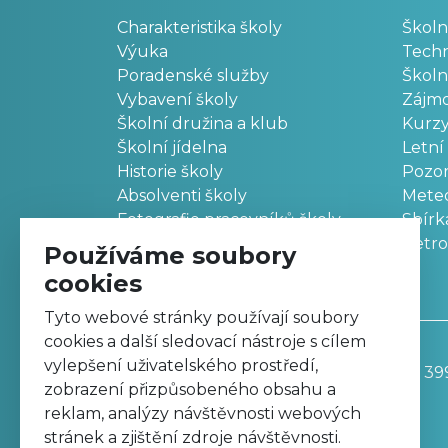
Charakteristika školy
Školn
Výuka
Techn
Poradenské služby
Školn
Vybavení školy
Zájm
Školní družina a klub
Kurz
Školní jídelna
Letní
Historie školy
Pozo
Absolventi školy
Meteo
Fotografie pracovníků školy
Sbírk
Retr
Používáme soubory
cookies
Tyto webové stránky používají soubory
cookies a další sledovací nástroje s cílem
vylepšení uživatelského prostředí,
Základní škola, Trutnov, Komenského 39
zobrazení přizpůsobeného obsahu a
499 811 195
reklam, analýzy návštěvnosti webových
zskomtu@zskomtu.cz
stránek a zjištění zdroje návštěvnosti.