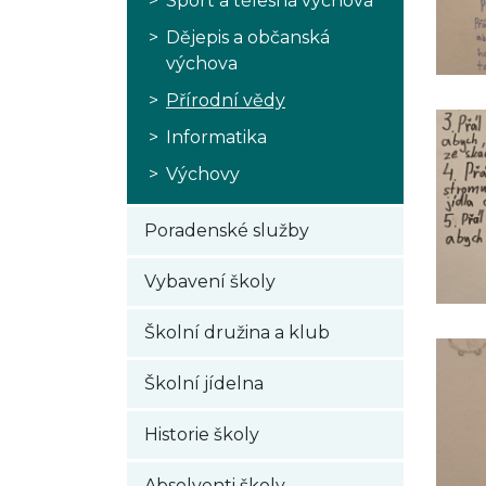
Sport a tělesná výchova
Dějepis a občanská
výchova
Přírodní vědy
Informatika
Výchovy
Poradenské služby
Vybavení školy
Školní družina a klub
Školní jídelna
Historie školy
Absolventi školy