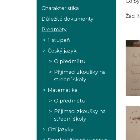
Co by 
Charakteristika
Žáci 7
Důležité dokumenty
Předměty
1. stupeň
Český jazyk
O předmětu
Přijímací zkoušky na
střední školy
Matematika
O předmětu
Přijímací zkoušky na
střední školy
Cizí jazyky