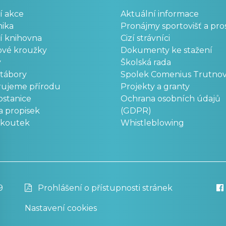
í akce
Aktuální informace
ika
Pronájmy sportovišť a pro
í knihovna
Cizí strávníci
ové kroužky
Dokumenty ke stažení
y
Školská rada
 tábory
Spolek Comenius Trutno
rujeme přírodu
Projekty a granty
stanice
Ochrana osobních údajů
a propisek
(GDPR)
okoutek
Whistleblowing
9
Prohlášení o přístupnosti stránek
Nastavení cookies