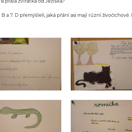
si přála zvířátka od Ježíška?
. B a 7. D přemýšleli, jaká přání asi mají různí živočichové.