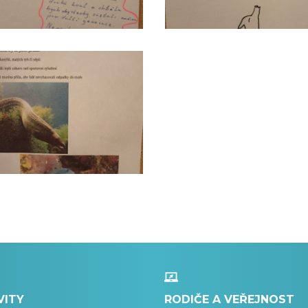
VITY
RODIČE A VEŘEJNOST