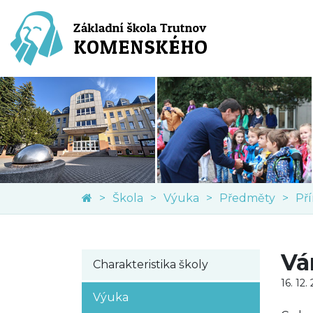
Škola
Výuka
Předměty
Př
Vá
Charakteristika školy
16. 12.
Výuka